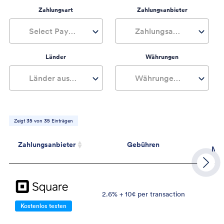
Zahlungsart
Zahlungsanbieter
Select Payment Type
Zahlungsanbieter auswählen
Länder
Währungen
Länder auswählen
Währungen auswählen
Zeigt
35
von
35
Einträgen
M
Zahlungsanbieter
Gebühren
Min
Zahlungsanbieter
Gebühren
M
2.6% + 10¢ per transaction
Kostenlos testen