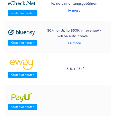
Keine Einrichtungsgebühren
1+ more
Kostenlos testen
$0/mo (Up to $50K in revenue) -
will be auto-conve...
Kostenlos testen
2+ more
1,5 % + 25c*
Kostenlos testen
-
Kostenlos testen