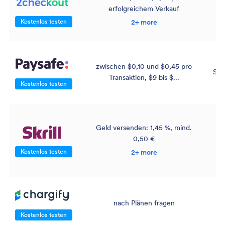
erfolgreichem Verkauf
Kostenlos testen
2+ more
zwischen $0,10 und $0,45 pro
Ser
Transaktion, $9 bis $...
Kostenlos testen
Geld versenden: 1,45 %, mind.
0,50 €
Kostenlos testen
2+ more
nach Plänen fragen
Kostenlos testen