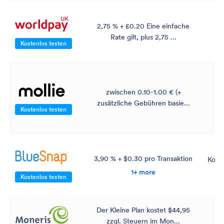
2,75 % + £0.20 Eine einfache
Rate gilt, plus 2,75 ...
Kostenlos testen
zwischen 0.10-1.00 € (+
zusätzliche Gebühren basie...
Kostenlos testen
3,90 % + $0.30 pro Transaktion
Kont
p
1+ more
Kostenlos testen
H
Der Kleine Plan kostet $44,95
zzgl. Steuern im Mon...