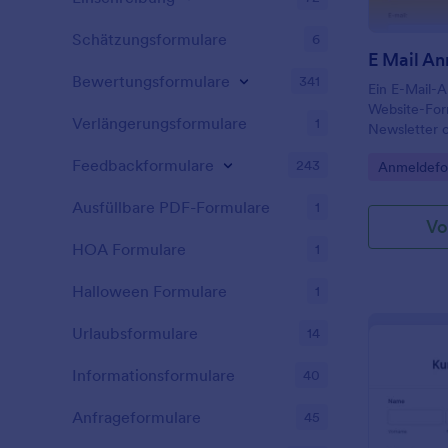
Schätzungsformulare
6
E Mail A
Bewertungsformulare
341
Ein E-Mail-A
Website-For
Verlängerungsformulare
1
Newsletter o
können.
Feedbackformulare
243
Go to Cate
Anmeldefo
Ausfüllbare PDF-Formulare
1
Vo
HOA Formulare
1
Halloween Formulare
1
Urlaubsformulare
14
Informationsformulare
40
Anfrageformulare
45