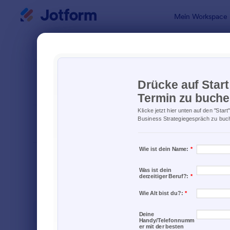
Dialog Start
Mein Workspace
Formularvo
Anme
SORTIEREN NACH
Beliebt
Jotform bi
FORMULARLAYOUT
Klassisch
KATEGORIEN
Bestellformulare
718
Anmeldeformulare
675