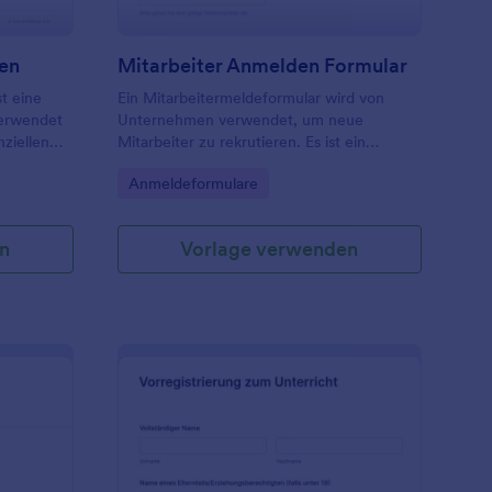
len
Mitarbeiter Anmelden Formular
t eine
Ein Mitarbeitermeldeformular wird von
verwendet
Unternehmen verwendet, um neue
ziellen
Mitarbeiter zu rekrutieren. Es ist ein
e an der
einfaches Formular, das grundlegende
Go to Category:
Anmeldeformulare
en
Informationen wie Name, Adresse,
Telefonnummer usw.
n
Vorlage verwenden