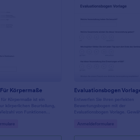
er, der Zulassungsdaten und
s letzten Schulhalbjahres.
: Formular Für Körpermaße
: E
Vorschau
Vorschau
 Für Körpermaße
Evaluationsbogen Vorlag
 für Körpermaße ist ein
Entwerfen Sie Ihren perfekten
ur körperlichen Beurteilung,
Bewertungsbogen mit der
 Vielzahl von Funktionen
Evaluationsbogen Vorlage. Gewäh
ird, vom Kleidungsdesign bis
Sie Genauigkeit und
gory:
Go to Category:
rmulare
Anmeldeformulare
lding. Ein Körpermaß-Formular
Benutzerfreundlichkeit.
rteilung von Körperfett,
u, Körperform und sogar der