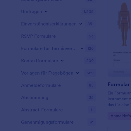
Klassennumm
der Noten de
Umfragen
1.205
Einverständniserklärungen
851
RSVP Formulare
53
Formulare für Terminvereinbarung
126
Kontaktformulare
209
Vorlagen für Fragebögen
369
Formular
Anmeldeformulare
85
Ein Formular
Abstimmung
35
Instrument z
das für eine
Abstract-Formulare
11
verwendet w
Go to Cate
Anmeldefo
zum Bodybui
Genehmigungsformulare
91
kann zur Beu
Muskelaufba