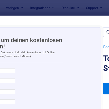
Vorlagen
Integrationen
Produkte
Support
rlagen
ldeformulare
etet 675 Anmeldeformulare
For
T
S
: Anmeldung Zu Einer Veranstaltung
: R
Vorschau
Vorschau