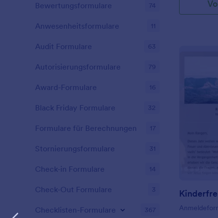
Vo
Größe einer
Bewertungsformulare
74
werden. Um 
ermitteln, k
Anwesenheitsformulare
11
Körpermaße v
Körpermaße 
Audit Formulare
63
Sie ein perf
finden, das 
Autorisierungsformulare
79
dieses Form
Jotform Form
Award-Formulare
16
Programmier
einfach per 
Black Friday Formulare
32
Fügen Sie ei
Sie das Farb
Formulare für Berechnungen
17
Hintergrundb
passt. Integr
Stornierungsformulare
31
Anwendungen
Informatione
Check-in Formulare
14
über 100 In
eine Verbin
Check-Out Formulare
3
Salesforce (
Kinderfre
AppExchange 
Anmeldeformu
Dropbox und
Checklisten-Formulare
367