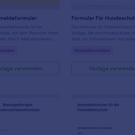
nmeldeformular
Formular Für Hundeschu
nmeldeformular ist ein
Das Formular für Hundeschulen is
mular, mit dem Besucher Ihren
Vorlage, die von Hundeschulen 
der Ihre E-Mail abonnieren
wird, um Informationen von poten
Kunden zu sammeln, die Interess
gory:
Go to Category:
rmulare
Anmeldeformulare
Teilnahme an Kursen oder ander
Dienstleistungen haben.
rlage verwenden
Vorlage verwende