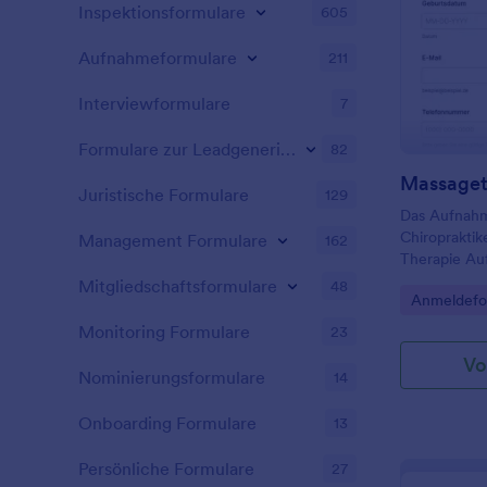
Inspektionsformulare
605
Aufnahmeformulare
211
Interviewformulare
7
Formulare zur Leadgenerierung
82
Juristische Formulare
129
Das Aufnahm
Chiroprakti
Management Formulare
162
Therapie Au
Fragen über 
Mitgliedschaftsformulare
48
Go to Cate
Anmeldefo
Kontaktinfo
Pathologie 
Monitoring Formulare
23
Vo
Nominierungsformulare
14
Onboarding Formulare
13
Persönliche Formulare
27