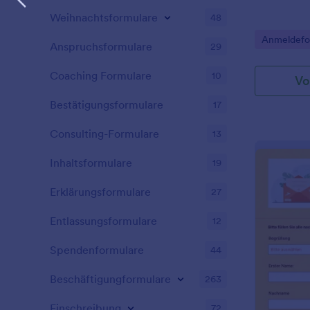
Weihnachtsformulare
48
Go to Cate
Anmeldefo
Anspruchsformulare
29
Coaching Formulare
10
Vo
Bestätigungsformulare
17
Consulting-Formulare
13
Inhaltsformulare
19
Erklärungsformulare
27
Entlassungsformulare
12
Spendenformulare
44
Beschäftigungformulare
263
Einschreibung
72