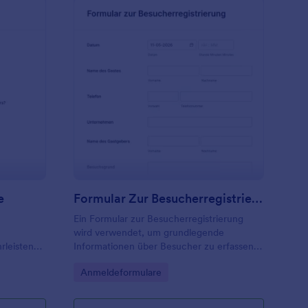
valuationsbogen Vorlage
: Formular Zur Besuch
Vorschau
e
Formular Zur Besucherregistrierung
Ein Formular zur Besucherregistrierung
wird verwendet, um grundlegende
rleisten
Informationen über Besucher zu erfassen,
wenn diese Ihre Schule, Ihr Büro oder Ihren
Go to Category:
Anmeldeformulare
Geschäftssitz besuchen. Es wird
verwendet, um zu verfolgen, wer Ihre
Einrichtung betritt und wann sie sie