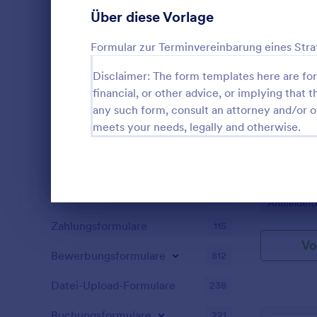
Über diese Vorlage
Ehrenamtsanmeldeformulare
12
Wettbewerbsanmeldeformulare
Formular zur Terminvereinbarung eines Str
8
Tanzanmeldeformulare
Disclaimer: The form templates here are for 
7
financial, or other advice, or implying that th
Wettkampfanmeldeformulare
6
any such form, consult an attorney and/or o
Einfache
meets your needs, legally and otherwise.
Liga-Anmeldeformulare
3
Das nächste 
Sie brauchen
Gästeanmeldeformulare
3
Anmeldeverf
Anmeldeformu
Veranstaltungsanmeldeformulare
183
Go to Cate
Anmeldefo
und Größen, 
Dialog Ende
diejenigen g
Zahlungsformulare
115
möglich mit
Vo
Anmeldunge
Bewerbungsformulare
812
diesem einf
werden die D
Datei-Upload-Formulare
238
kommende Sch
der persönli
Buchungsformulare
221