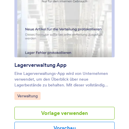
führen Sie alle Ihre Wartungsaufzeichnungen online
mit dieser kostenlosen Wartungsprotokoll-App.
Lagerverwaltung App
Eine Lagerverwaltungs-App wird von Unternehmen
verwendet, um den Überblick über neue
Lagerbestände zu behalten. Mit dieser vollständig
anpassbaren App können Sie Artikelnamen,
Zur Kategorie:
Verwaltung
Beschreibungen, Mengen, Modell- und
Seriennummern sowie Konto- und Zahlungsdaten des
Händlers und der Empfängerfirma erfassen. Eine
Vorlage verwenden
übersichtliche Lagerbestandsliste wird sicher in Ihrem
Online-Konto gespeichert und kann von jedem Gerät
aus aufgerufen und heruntergeladen werden.
Vorschau