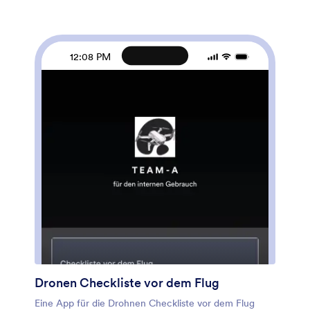
Die Anpassung dieser Appvorlage ist mit Jotform’s
Appgenerator ohne Programmierkenntnisse ganz
einfach. Nutzen Sie einfach Drag & Drop, um
Formularelemente hinzuzufügen, den Inhalt
12:08 PM
individueller Formulare zu ändern, Schriftarten und
Farben zu wählen, Ihr eigenes App-Logo hochzuladen
und mehr. Sie können auch Ihren
Begrüßungsbildschirm anpassen, um einen rotierenden
Plan anzuzeigen, der die Aufgaben an verschiedenen
Tagen anzeigt. Sobald Sie fertig sind, können Sie Ihre
App teilen, indem Sie einen Link per E-Mail oder SMS
verschicken und Reinigungskräfte können sie dann auf
jedem Gerät herunterladen. Verwalten Sie Ihre
Haushaltschecklisten und Einkaufslisten von einer
einzigen App aus mit dieser voll-anpassbaren Haushalt
App von Jotform.
Dronen Checkliste vor dem Flug
Eine App für die Drohnen Checkliste vor dem Flug