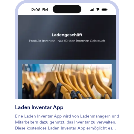
Ihre App kann im Handumdrehen auf jedem Gerät
heruntergeladen werden, einschließlich iOS und
12:08 PM
Android, sodass Sie sie in Sekunden teilen können.
Erstellen Sie Ihre eigene Kundenportal App mit
Jotform’s Appgenerator ohne Programmierkenntnisse.
Laden Inventar App
Eine Laden Inventar App wird von Ladenmanagern und
Mitarbeitern dazu genutzt, das Inventar zu verwalten.
Diese kostenlose Laden Inventar App ermöglicht es
Ihnen, Inventar zu verfolgen, indem Sie