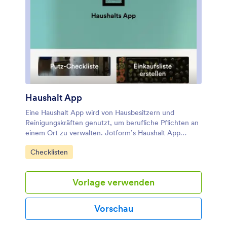
Haushalt App
Eine Haushalt App wird von Hausbesitzern und
Reinigungskräften genutzt, um berufliche Pflichten an
einem Ort zu verwalten. Jotform’s Haushalt App
vereint zwei Formulare: eine Putz-Checkliste für
Zur Kategorie:
Checklisten
Reinigungskräfte, um Notizen zu verschiedenen
Bereichen des Hauses und Utensilien, die nachgekauft
werden müssen, zu machen und eine Einkaufsliste, um
Vorlage verwenden
Einkäufe und die Gesamtkosten aufzuzeichnen.
Formularantworten werden im Handumdrehen mit
Ihrem sicheren Jotform Konto synchronisiert, sodass
Vorschau
Sie ganz einfach den Überblick darüber behalten
können, welche Pflichten wann durchgeführt wurden.