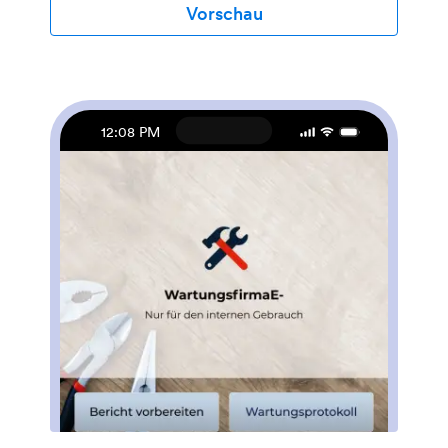
Handumdrehen in ihrem sicheren Jotform Konto
Vorschau
gespeichert.Passen Sie diese Quiz App in wenigen
Klicks an. Alles was Sie tun müssen, ist Drag & Drop
zum Erstellen und Hinzufügen von Quizzes, zum
Hochladen von Tabellen, damit Sie Ergebnisse sehen
können, zum Einbetten von Links und Dokumenten,
zum Erstellen neuer Seiten und Buttons, zum
12:08 PM
Hochladen von Fotos und Videos und noch viel mehr
zu nutzen. Wenn Ihre App bereit ist, laden Sie sie auf
Ihr bevorzugtes Gerät herunter und teilen Sie sie mit
anderen per Link oder indem Sie E-Mail Einladungen
versenden. Bringen Sie Ihre Quizze aufs nächste
Level, indem Sie eine voll-angepasste Quiz App
nutzen, die überall funktioniert.