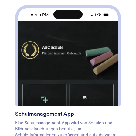
notwendig - nutzen Sie einfach unseren Drag & Drop
Formulargenerator, um Formularelemente
hinzuzufügen oder auszutauschen,Schriftarten und
12:08 PM
Farben zu wählen, Bilder Ihrer Produkte hochzuladen,
Preise und Rabatte festzulegen und mehr. Sie können
auch den Begrüßungsbildschirm mit Bildern Ihrer
neuesten Produkte anpassen. Nachdem Sie fertig sind,
können Sie Ihre App auf Ihrer Website oder Social
Media mit einem Link teilen, wo sie auf jedes
Smartphone, Tablet oder Desktop heruntergeladen
werden kann. Machen Sie sich keine Gedanken mehr,
wie man E-Commerce Produkte online verkauft und
beginnen Sie heute mit dieser E-Commerce App von
Jotform.
Schulmanagement App
Eine Schulmanagement App wird von Schulen und
Bildungseinrichtungen benutzt, um
Schülerinformationen zu erfassen und aufzubewahren.