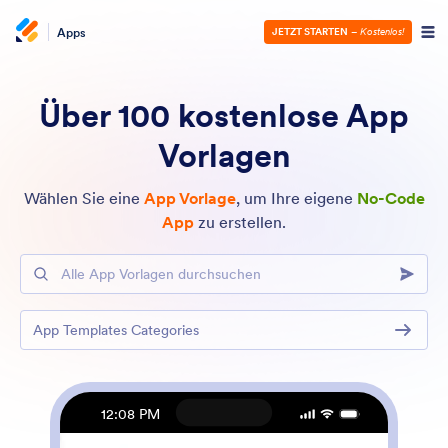
Apps
JETZT STARTEN
–
Kostenlos!
Über 100 kostenlose App
Vorlagen
Wählen Sie eine
App Vorlage
, um Ihre eigene
No-Code
App
zu erstellen.
Alle App Vorlagen durchsuchen
App Templates Categories
12:08 PM