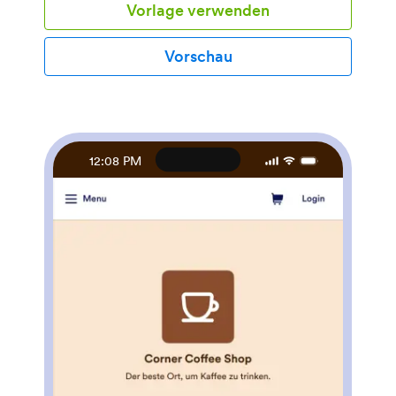
Vorlage verwenden
unterschreiben. Sobald es eingereicht wurde, wird ein
PDF des Attests des Arztes automatisch mit unserer
Ärztliches Attest Vorlage generiert werden. Ärzte
Vorschau
können Patientenfortschritt aufzeichnen und
Behandlungspläne in einem separaten Formular über
diese App aktualisieren. Wollen Sie Ihre Ärztliches
Attest App anpassen? Keine Programmierkenntnisse
sind notwendig - unser Drag & Drop Interface
ermöglicht es Ihnen, Formulare und Text
12:08 PM
hinzuzufügen, Schriftarten und Farben zu wählen, das
Applogo und den Begrüßungsbildschirm ändern und
mehr. Nachdem Sie fertig sind, können Sie Notizen
und Fortschritte mit Patienten per Link teilen, mit dem
sie auf jedem Smartphone, Tablet oder Desktop
angesehen und heruntergeladen werden können.
Vereinfachen Sie mit dieser anpassbaren Ärztliches
Attest App Ihren Papierkram und ermöglichen Sie es
Ihren Patienten, sich auf ihre Erholung zu
konzentrieren.