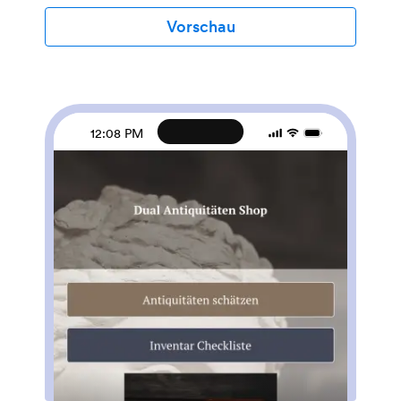
Smartphone, Tablet oder ihren Computer zur
Verfügung. Die Anpassung dieser Tagesbericht-App ist
Vorschau
ganz einfach. Mit dem Drag & Drop-App-Generator
von Jotform können Sie Ihr Logo hinzufügen,
Formulare aktualisieren, den App-Hintergrund und das
App-Symbol ändern und andere Designänderungen
vornehmen, ohne dass Programmierkenntnisse
erforderlich sind. Und wenn Sie Berichte an andere
12:08 PM
Plattformen senden möchten, können Sie dies mit
über 100 Formularintegrationen automatisch tun.