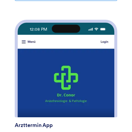
heruntergeladen werden, egal ob Smartphone, Tablet
oder Computer! Wollen Sie Ihre Produktkatalog App
anpassen, damit sie zum Branding Ihres Studios passt?
Es ist ganz einfach! Mit unserem Drag & Drop
Interface können Sie Formulare hinzufügen oder
12:08 PM
ändern, Schriftarten und Farben wählen, Ihr Logo oder
Fotos des Katalogs hochladen, den Namen oder Text
der App aktualisieren und mehr — komplett ohne
Programmierkenntnisse. Danach können Sie den Link
auf Ihrer Website oder Social Media teilen und
Bestellungen annehmen. Hören Sie auf, sich zu fragen,
wie Sie Produkte online verkaufen können und zeigen
Sie Ihre Produkte mit dieser kostenlosen und voll-
anpassbaren Produktkatalog App her!
Arzttermin App