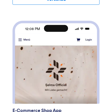
Möchten Sie diese Lagerverwaltungs-App an das
Branding Ihres Unternehmens anpassen? Unsere Drag
& Drop-Oberfläche macht es Ihnen leicht, Formulare
hinzuzufügen, Ihr Logo hochzuladen, Schriftarten und
Farben zu ändern, ein eigenes App-Symbol zu
erstellen und vieles mehr - ganz ohne
12:08 PM
Programmierkenntnisse. Wenn Sie fertig sind, können
Ihre Mitarbeiter Ihre App auf jedes Smartphone, Tablet
oder jeden Desktop herunterladen, um sie später zu
nutzen. Behalten Sie mit dieser Lagerverwaltungs-App
den Überblick über Ihren Lagerbestand aus der
Vogelperspektive.
E-Commerce Shop App