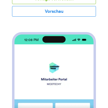
Bestellungen werden in Ihrem Jotform-Konto an
einem leicht zu verwaltenden Ort gespeichert -
Vorschau
sowohl Kellner als auch Köche können die Bestellung
von Anfang bis Ende verfolgen. Möchten Sie das
Aussehen Ihrer Kellner-App ändern? Mit unserem Drag
& Drop-Generator wird die Anpassung zum
Kinderspiel. Ändern Sie das Design Ihrer App, ohne
auch nur einen einzigen Code eingeben zu müssen.
12:08 PM
Laden Sie das Logo Ihres Restaurants hoch oder
wählen Sie ein passendes App-Symbol und
Hintergrundbild. Sie können Ihre App schnell per
Direktnachricht, E-Mail oder sogar über einen
scannbaren QR-Code an Ihre Mitarbeiter senden.
Vergessen Sie nie wieder die Bestellung eines Kunden
mit der kostenlosen und einfachen Kellner-App von
Jotform.