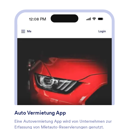
einfach, Formulare auszutauschen, Schriftarten und
Farben zu wählen, Ihr Logo hochzuladen und mehr,
ganz ohne Programmierkenntnisse. Ihre Kunden
12:08 PM
können Ihre App dann von jedem Smartphone, Tablet
oder Desktop mit einem teilbaren Link herunterladen
und darauf zugreifen. Beginnen Sie damit, Termine mit
dieser Planer App von Jotform von Ihrer eigenen
anpassbaren App zu vereinbaren.
Auto Vermietung App
Eine Autovermietung App wird von Unternehmen zur
Erfassung von Mietauto-Reservierungen genutzt.