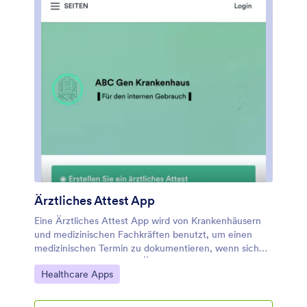
Ärztliches Attest App
Eine Ärztliches Attest App wird von Krankenhäusern
und medizinischen Fachkräften benutzt, um einen
medizinischen Termin zu dokumentieren, wenn sich
ein Patient unwohl fühlt. Ärzte können allgemeine
Zur Kategorie:
Healthcare Apps
Informationen über den Patienten und das
Krankenhaus aufzeichnen, eine medizinische Diagnose
stellen und das Attest mit einer digitalen Signatur