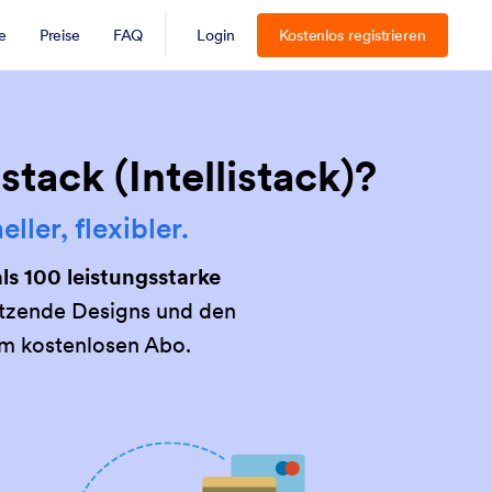
e
Preise
FAQ
Login
Kostenlos registrieren
tack (Intellistack)?
ler, flexibler.
s 100 leistungsstarke
utzende Designs und den
em kostenlosen Abo.