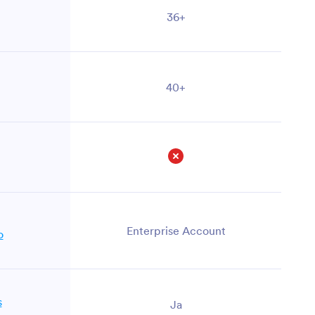
36+
40+
Nein
Enterprise Account
o
s
Ja