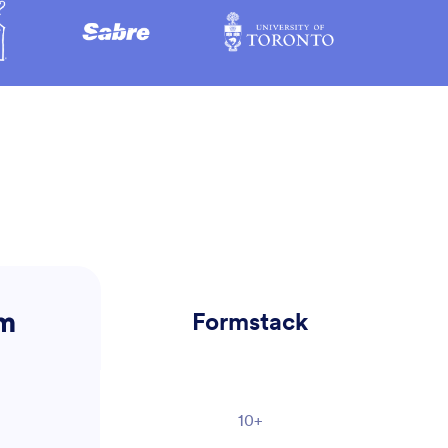
Formstack
rm
10+