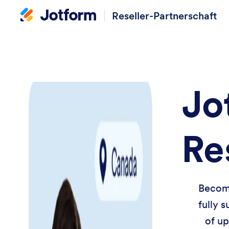
Reseller-Partnerschaft
Jo
Re
Become
fully 
of up