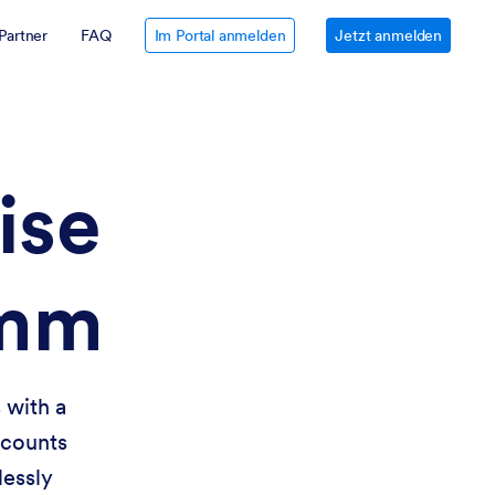
Partner
FAQ
Im Portal anmelden
Jetzt anmelden
ise
amm
 with a
scounts
lessly