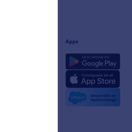
añía
Apps
a de nosotros
 de Jotform para IA
e medios
 noticias
ines
zas