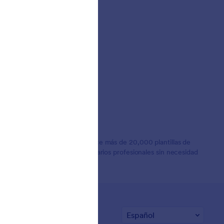
ias de Clientes
 usuarios en todo el mundo. Ofrece más de 20,000 plantillas de
ra empresas que necesitan formularios profesionales sin necesidad