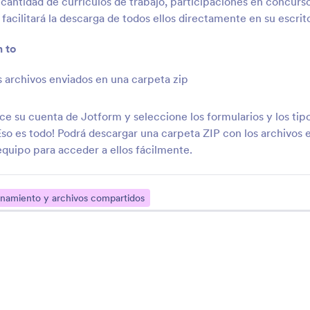
cantidad de currículos de trabajo, participaciones en concurso
CloudConvert
Clinked Client Port
facilitará la descarga de todos ellos directamente en su escrito
utomatiza las conversiones de
Recopilar y gestionar 
rchivos para nuevos envíos de
formularios con Clinke
n to
Jotform
 archivos enviados en una carpeta zip
ce su cuenta de Jotform y seleccione los formularios y los tip
Acerca de Almacenamiento y archivos compartidos
so es todo! Podrá descargar una carpeta ZIP con los archivos 
quipo para acceder a ellos fácilmente.
Hacer copia de seguridad de sus datos es siempre una buena idea. En
con nuestras integraciones gratuitas de Almacenamiento y archivos com
cargas de archivos a través de sus formularios, puede sincronizar al inst
namiento y archivos compartidos
de almacenamiento en la nube, ¡sin ninguna codificación! Es una forma
de gestión y de dedicar más tiempo a las cosas que importan.