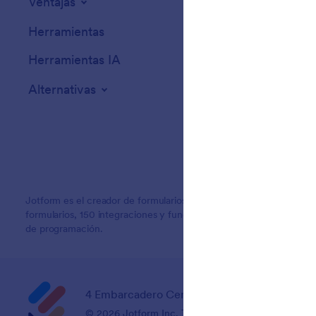
Ventajas
Herramientas
Herramientas IA
Alternativas
Jotform es el creador de formularios en línea más fácil de usar, c
formularios, 150 integraciones y funciones de arrastrar y soltar q
de programación.
4 Embarcadero Center, Suite 780, San Franci
© 2026 Jotform Inc. The name "Jotform" and the Jo