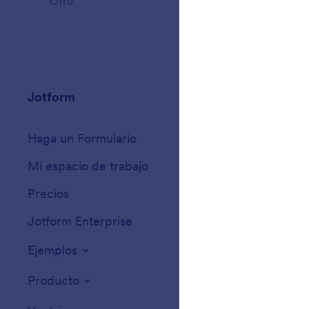
Otro
41
Jotform
Mercado
Haga un Formulario
Plantillas
Mi espacio de trabajo
Temas de formula
Precios
Widgets para for
Jotform Enterprise
Integraciones
Ejemplos
Widgets para sit
Producto