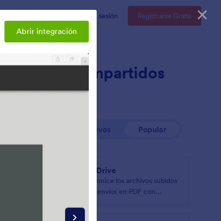
resas
Precios
Iniciar sesión
Registrarse Gratis
Abrir integración
 archivos compartidos
Nuevos
Popular
OneDrive
Sincronice los archivos subidos
 nube
y los envíos en PDF con
OneDrive