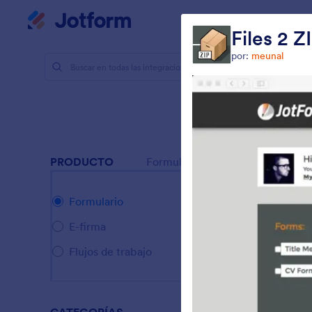
Inicio del diálogo
Mi espacio de trabajo
Files 2 Z
por:
meunal
Integracio
Integ
24 Integrac
PRODUCTO
Formulario
Formulario
E-firma
Flujos de trabajo
S
e