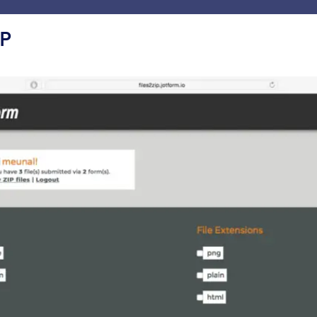
Plantillas
Integraciones
Producto
Soporte
Emp
IP
nes
Almacenamiento y archivos compartidos
raciones de almacenamiento y
iones
Google Drive
Dropbox
incronice cargas de archivos y
Envíe archivos a su
nvíos de datos a Google Drive
almacenamiento en la