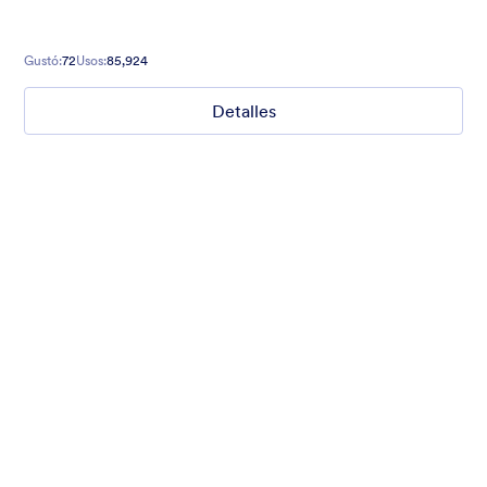
Gustó:
72
Usos:
85,924
Detalles
Libros locos
Get information from your visitors with this Mad Libs-style
form.
Gustó:
58
Usos:
145