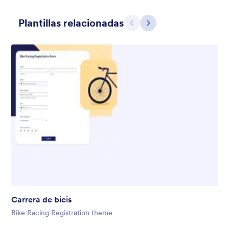
Plantillas relacionadas
Atrás
Siguiente
Amor por los íconos
A questionnaire form with custom field icons. Google Fonts.
Custom Style for buttons on a dark grey background.
Gustó:
38
Usos:
476
Carrera de bicis
Detalles
Bike Racing Registration theme