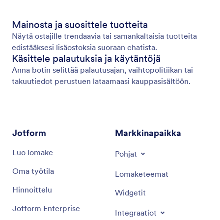
Mainosta ja suosittele tuotteita
Näytä ostajille trendaavia tai samankaltaisia tuotteita
edistääksesi lisäostoksia suoraan chatista.
Käsittele palautuksia ja käytäntöjä
Anna botin selittää palautusajan, vaihtopolitiikan tai
takuutiedot perustuen lataamaasi kauppasisältöön.
Jotform
Markkinapaikka
Luo lomake
Pohjat
Oma työtila
Lomaketeemat
Hinnoittelu
Widgetit
Jotform Enterprise
Integraatiot