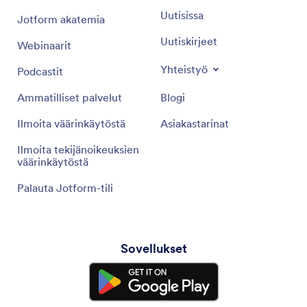
Uutisissa
Jotform akatemia
Uutiskirjeet
Webinaarit
Yhteistyö
Podcastit
Ammatilliset palvelut
Blogi
Ilmoita väärinkäytöstä
Asiakastarinat
Ilmoita tekijänoikeuksien
väärinkäytöstä
Palauta Jotform-tili
Sovellukset