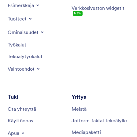
Esimerkkejä
Verkkosivuston widgetit
NEW
Tuotteet
Ominaisuudet
Työkalut
Tekoälytyökalut
Vaihtoehdot
Tuki
Yritys
Ota yhteyttä
Meistä
Käyttöopas
Jotform-faktat tekoälylle
Mediapaketti
Apua