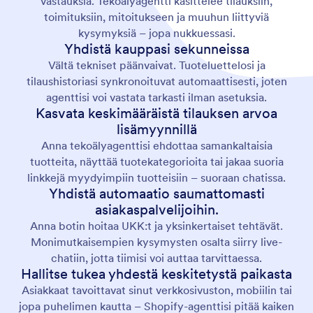
vastauksia. Tekoälyagentti käsittelee tilauksiin,
toimituksiin, mitoitukseen ja muuhun liittyviä
kysymyksiä – jopa nukkuessasi.
Yhdistä kauppasi sekunneissa
Vältä tekniset päänvaivat. Tuoteluettelosi ja
tilaushistoriasi synkronoituvat automaattisesti, joten
agenttisi voi vastata tarkasti ilman asetuksia.
Kasvata keskimääräistä tilauksen arvoa
lisämyynnillä
Anna tekoälyagenttisi ehdottaa samankaltaisia
tuotteita, näyttää tuotekategorioita tai jakaa suoria
linkkejä myydyimpiin tuotteisiin – suoraan chatissa.
Yhdistä automaatio saumattomasti
asiakaspalvelijoihin.
Anna botin hoitaa UKK:t ja yksinkertaiset tehtävät.
Monimutkaisempien kysymysten osalta siirry live-
chatiin, jotta tiimisi voi auttaa tarvittaessa.
Hallitse tukea yhdestä keskitetystä paikasta
Asiakkaat tavoittavat sinut verkkosivuston, mobiilin tai
jopa puhelimen kautta – Shopify-agenttisi pitää kaiken