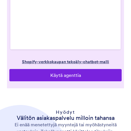
Hyödyt
Välitön asiakaspalvelu milloin tahansa
Ei enää menetettyjä myyntejä tai myöhästyneitä