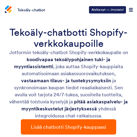
Tekoäly-chatbot
Aloita nyt
—
ilmaiseksi!
Tekoäly-chatbotti Shopify-
verkkokaupoille
Jotformin tekoäly-chatbot Shopify-verkkokaupalle on
koodivapaa tekoälypohjainen tuki- ja
myyntiassistentti
, joka auttaa Shopify-kauppiaita
automatisoimaan asiakasvuorovaikutuksen,
vastaamaan tilaus- ja tuotekysymyksiin
ja
synkronoimaan kaupan tiedot reaaliaikaisesti. Sen
avulla voit tarjota 24/7-tukea, suositella tuotteita,
vähentää toistuvia kyselyjä ja
pitää asiakaspalvelu- ja
myyntikeskustelut järjestyksessä
yhdessä
integroidussa chat-ratkaisussa.
Lisää chatbotti Shopify-kauppaasi