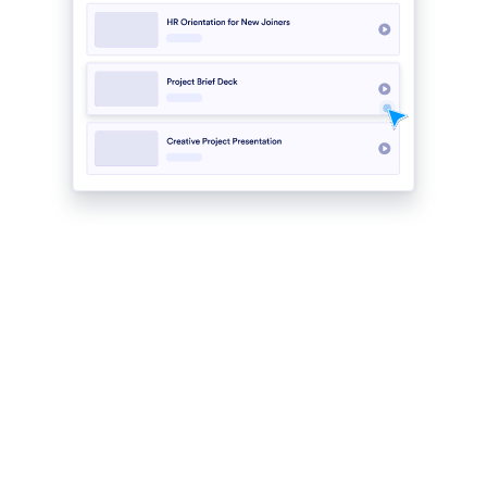
Tuo Google Slidesista URL-osoitteella
Käytä tuontitoimintoa tuodaksesi Google Slides -
esityksesi vaivattomasti