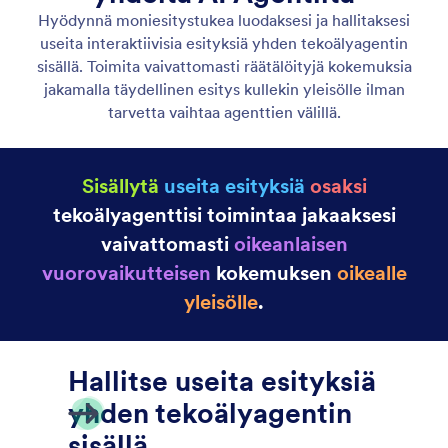
Lataa PDF & PPTX
Lataa PDF- ja PPTX-tiedostot aloittaaksesi nopeasti
jo valmistelemillasi dioilla.