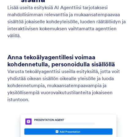
Luo esitys tekoälyllä
Muunna ideat viimeistellyiksi esityksiksi omien
kehotteittesi avulla.