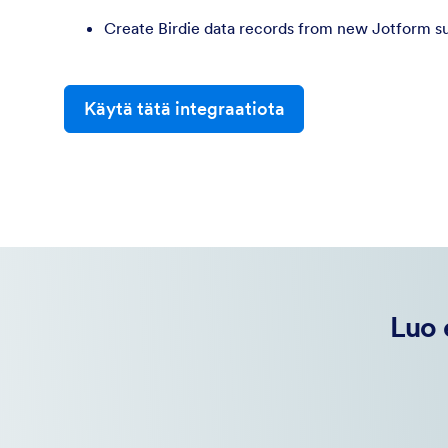
Create Birdie data records from new Jotform s
Käytä tätä integraatiota
Luo 