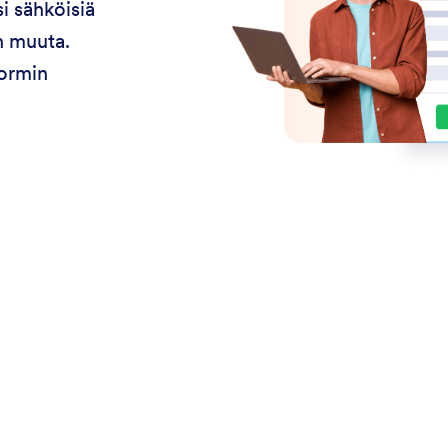
i sähköisiä
on muuta.
formin