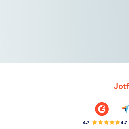
Jotf
4.7
4.7