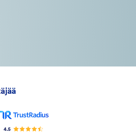
täjää
4.5