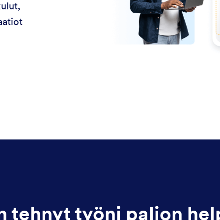
ulut,
aatiot
n tehnyt työni paljon he