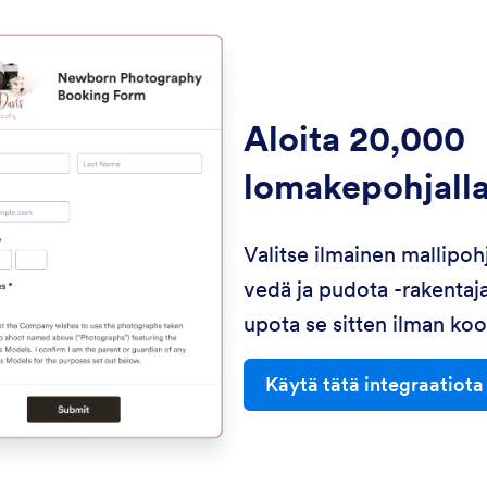
Aloita 20,000
lomakepohjall
Valitse ilmainen mallipoh
vedä ja pudota -rakentaj
upota se sitten ilman ko
Käytä tätä integraatiota