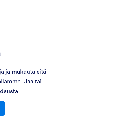
a
ja ja mukauta sitä
allamme. Jaa tai
odausta