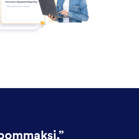
lpommaksi.
”