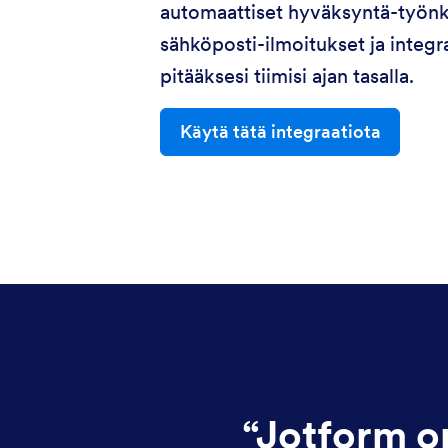
automaattiset hyväksyntä-työnk
sähköposti-ilmoitukset ja integr
pitääksesi tiimisi ajan tasalla.
Käytä tätä integraatiota
“
Jotform o