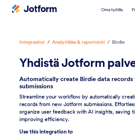
Oma työtila
P
Dialogin aloitus
Integraatiot
/
Analytiikka & raportointi
/
Birdie
Yhdistä Jotform palve
Automatically create Birdie data record
submissions
Streamline your workflow by automatically creati
records from new Jotform submissions. Effortle
organize user feedback with AI insights, saving 
improving efficiency.
Use this integration to