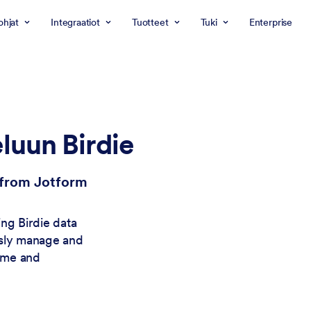
ohjat
Integraatiot
Tuotteet
Tuki
Enterprise
luun Birdie
s from Jotform
ng Birdie data
ssly manage and
time and