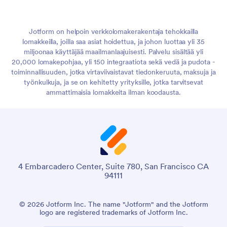
Jotform on helpoin verkkolomakerakentaja tehokkailla
lomakkeilla, joilla saa asiat hoidettua, ja johon luottaa yli 35
miljoonaa käyttäjää maailmanlaajuisesti. Palvelu sisältää yli
20,000 lomakepohjaa, yli 150 integraatiota sekä vedä ja pudota -
toiminnallisuuden, jotka virtaviivaistavat tiedonkeruuta, maksuja ja
työnkulkuja, ja se on kehitetty yrityksille, jotka tarvitsevat
ammattimaisia lomakkeita ilman koodausta.
4 Embarcadero Center, Suite 780, San Francisco CA
94111
© 2026 Jotform Inc. The name "Jotform" and the Jotform
logo are registered trademarks of Jotform Inc.