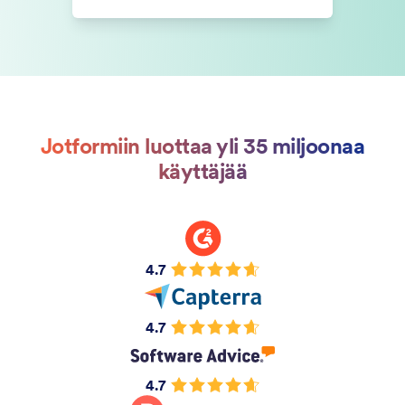
Jotformiin luottaa yli 35 miljoonaa
käyttäjää
4.7
4.7
4.7