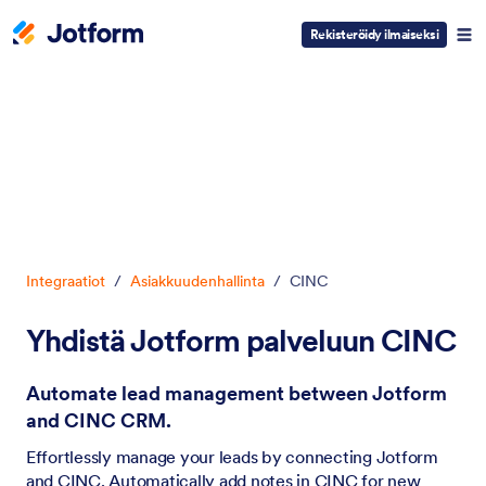
Rekisteröidy ilmaiseksi
Dialogin aloitus
Integraatiot
/
Asiakkuudenhallinta
/
CINC
Yhdistä Jotform palveluun CINC
Automate lead management between Jotform
and CINC CRM.
Effortlessly manage your leads by connecting Jotform
and CINC. Automatically add notes in CINC for new