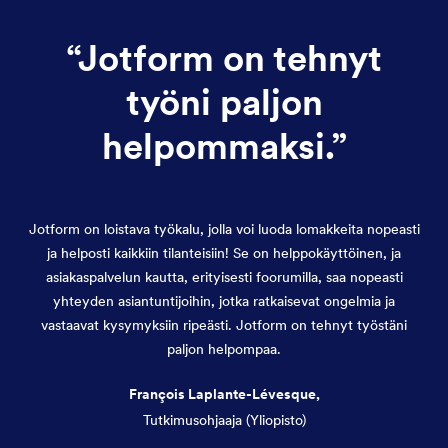
“
Jotform on tehnyt
työni paljon
helpommaksi.
”
Jotform on loistava työkalu, jolla voi luoda lomakkeita nopeasti
ja helposti kaikkiin tilanteisiin! Se on helppokäyttöinen, ja
asiakaspalvelun kautta, erityisesti foorumilla, saa nopeasti
yhteyden asiantuntijoihin, jotka ratkaisevat ongelmia ja
vastaavat kysymyksiin ripeästi. Jotform on tehnyt työstäni
paljon helpompaa.
François Laplante-Lévesque,
Tutkimusohjaaja (Yliopisto)