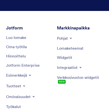
Dialogin loppu
Jotform
Markkinapaikka
Luo lomake
Pohjat
Oma työtila
Lomaketeemat
Hinnoittelu
Widgetit
Jotform Enterprise
Integraatiot
Esimerkkejä
Verkkosivuston widgetit
NEW
Tuotteet
Ominaisuudet
Työkalut