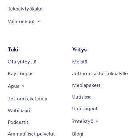
Tekoälytyökalut
Vaihtoehdot
Tuki
Yritys
Ota yhteyttä
Meistä
Käyttöopas
Jotform-faktat tekoälylle
Mediapaketti
Apua
Uutisissa
Jotform akatemia
Uutiskirjeet
Webinaarit
Yhteistyö
Podcastit
Ammatilliset palvelut
Blogi