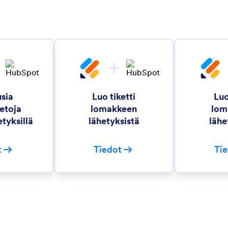
usia
Luo tiketti
Luo
etoja
lomakkeen
lom
tyksillä
lähetyksistä
lähe
t
Tiedot
Ti