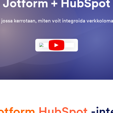
Jotform + HubSpot
 jossa kerrotaan, miten voit integroida verkkolo
otform
HubSpot
-int