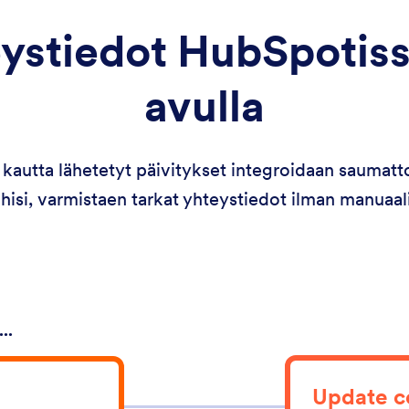
eystiedot HubSpotis
avulla
kautta lähetetyt päivitykset integroidaan saumat
hisi, varmistaen tarkat yhteystiedot ilman manuaal
..
Update c