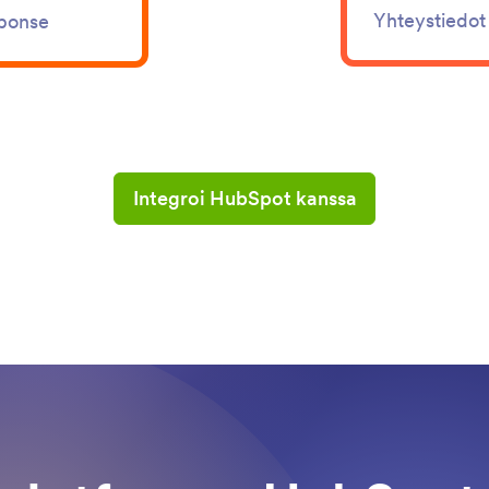
Yhteystiedot
sponse
Integroi HubSpot kanssa