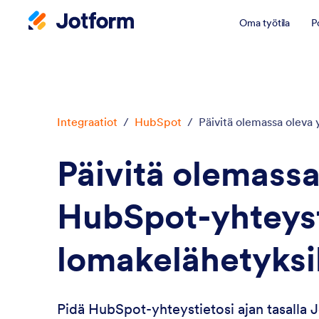
Oma työtila
P
Integraatiot
/
HubSpot
/
Päivitä olemassa oleva 
Päivitä olemassa
HubSpot-yhteys
lomakelähetyksi
Pidä HubSpot-yhteystietosi ajan tasalla 