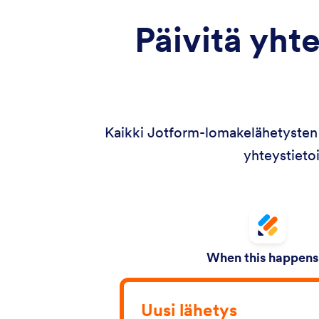
Päivitä yht
Kaikki Jotform-lomakelähetysten 
yhteystietoi
When this happens.
Uusi lähetys