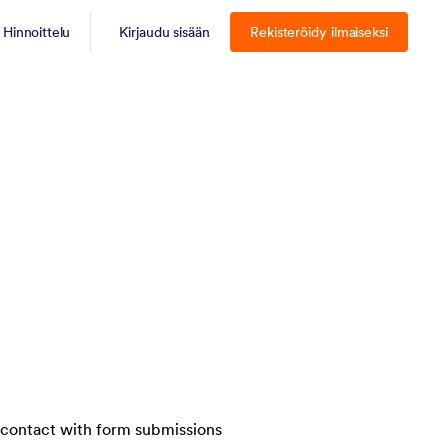
Hinnoittelu
Kirjaudu sisään
Rekisteröidy ilmaiseksi