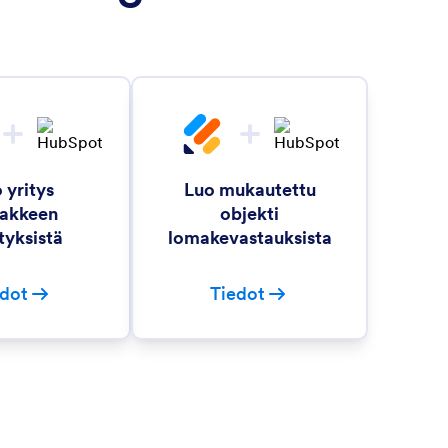
 yritys
Luo mukautettu
akkeen
objekti
tyksistä
lomakevastauksista
edot
Tiedot