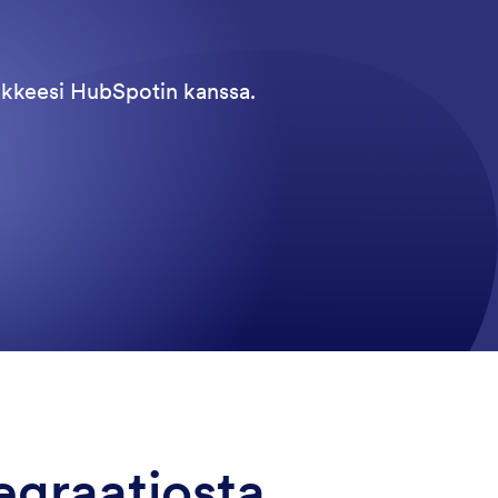
makkeesi HubSpotin kanssa.
egraatiosta