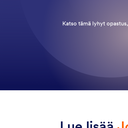
Katso tämä lyhyt opastus,
Lue lisää
J