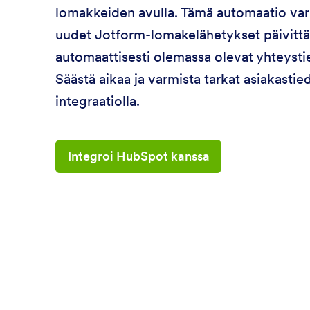
lomakkeiden avulla. Tämä automaatio varm
uudet Jotform-lomakelähetykset päivittä
automaattisesti olemassa olevat yhteyst
Säästä aikaa ja varmista tarkat asiakastied
integraatiolla.
Integroi HubSpot kanssa