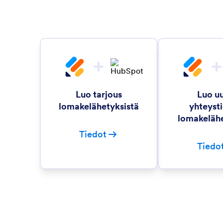
Luo tarjous
Luo u
lomakelähetyksistä
yhteysti
lomakelähe
Tiedot
Tiedo