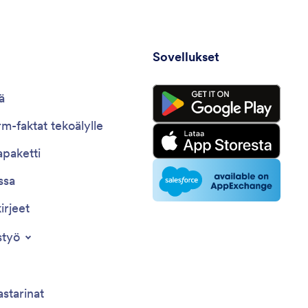
Sovellukset
ä
m-faktat tekoälylle
paketti
ssa
irjeet
styö
astarinat