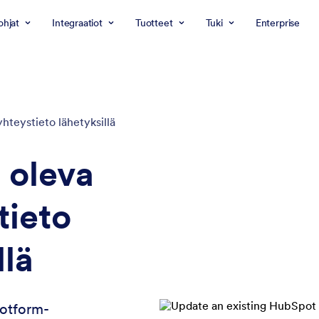
ohjat
Integraatiot
Tuotteet
Tuki
Enterprise
yhteystieto lähetyksillä
 oleva
tieto
llä
Jotform-