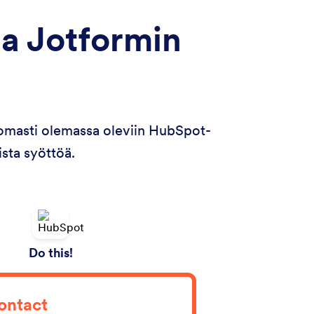
sa Jotformin
tomasti olemassa oleviin HubSpot-
ista syöttöä.
Do this!
ontact