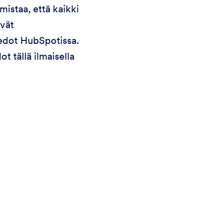
istaa, että kaikki
vät
iedot HubSpotissa.
ot tällä ilmaisella