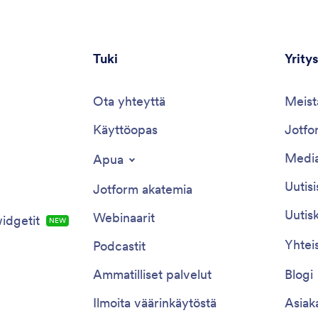
Tuki
Yritys
Ota yhteyttä
Meist
Käyttöopas
Jotfor
Media
Apua
Uutisi
Jotform akatemia
Uutisk
Webinaarit
idgetit
NEW
Yhtei
Podcastit
Ammatilliset palvelut
Blogi
Ilmoita väärinkäytöstä
Asiak