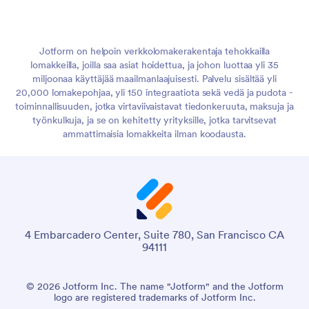
Jotform on helpoin verkkolomakerakentaja tehokkailla
lomakkeilla, joilla saa asiat hoidettua, ja johon luottaa yli 35
miljoonaa käyttäjää maailmanlaajuisesti. Palvelu sisältää yli
20,000 lomakepohjaa, yli 150 integraatiota sekä vedä ja pudota -
toiminnallisuuden, jotka virtaviivaistavat tiedonkeruuta, maksuja ja
työnkulkuja, ja se on kehitetty yrityksille, jotka tarvitsevat
ammattimaisia lomakkeita ilman koodausta.
4 Embarcadero Center, Suite 780, San Francisco CA
94111
© 2026 Jotform Inc. The name "Jotform" and the Jotform
logo are registered trademarks of Jotform Inc.