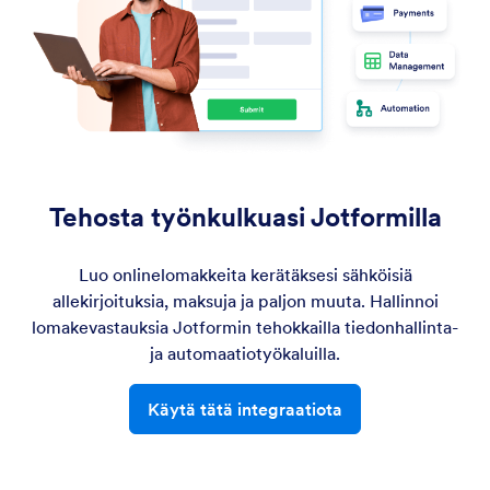
Tehosta työnkulkuasi Jotformilla
Luo onlinelomakkeita kerätäksesi sähköisiä
allekirjoituksia, maksuja ja paljon muuta. Hallinnoi
lomakevastauksia Jotformin tehokkailla tiedonhallinta-
ja automaatiotyökaluilla.
Käytä tätä integraatiota