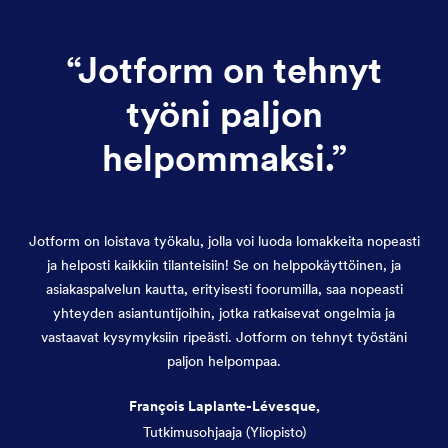
“
Jotform on tehnyt
työni paljon
helpommaksi.
”
Jotform on loistava työkalu, jolla voi luoda lomakkeita nopeasti
ja helposti kaikkiin tilanteisiin! Se on helppokäyttöinen, ja
asiakaspalvelun kautta, erityisesti foorumilla, saa nopeasti
yhteyden asiantuntijoihin, jotka ratkaisevat ongelmia ja
vastaavat kysymyksiin ripeästi. Jotform on tehnyt työstäni
paljon helpompaa.
François Laplante-Lévesque,
Tutkimusohjaaja (Yliopisto)