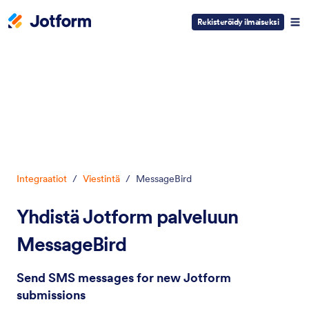
Rekisteröidy ilmaiseksi
Dialogin aloitus
Integraatiot
/
Viestintä
/
MessageBird
Yhdistä Jotform palveluun
MessageBird
Send SMS messages for new Jotform
submissions