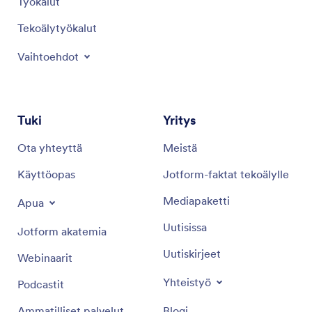
Työkalut
Tekoälytyökalut
Vaihtoehdot
Tuki
Yritys
Ota yhteyttä
Meistä
Käyttöopas
Jotform-faktat tekoälylle
Mediapaketti
Apua
Uutisissa
Jotform akatemia
Uutiskirjeet
Webinaarit
Yhteistyö
Podcastit
Ammatilliset palvelut
Blogi