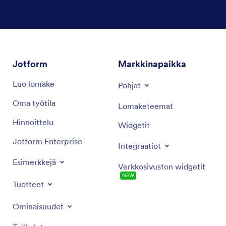
Dialogin loppu
Jotform
Markkinapaikka
Luo lomake
Pohjat
Oma työtila
Lomaketeemat
Hinnoittelu
Widgetit
Jotform Enterprise
Integraatiot
Esimerkkejä
Verkkosivuston widgetit
NEW
Tuotteet
Ominaisuudet