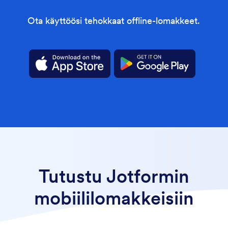
Ota käyttöösi tehokkaat offline-lomakkeet.
Tutustu Jotformin
mobiililomakkeisiin