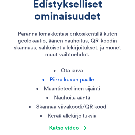
Edistykselliset
ominaisuudet
Paranna lomakkeitasi erikosikentillä kuten
geolokaatio, äänen nauhoitus, QR-koodin
skannaus, sähköiset allekirjoitukset, ja monet
muut vaihtoehdot.
Ota kuva
Piirrä kuvan päälle
Maantieteellinen sijainti
Nauhoita ääntä
Skannaa viivakoodi/QR koodi
Kerää allekirjoituksia
Katso video