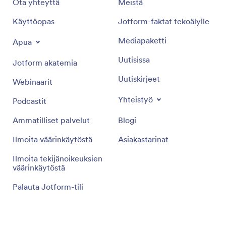
Ota yhteyttä
Meistä
Käyttöopas
Jotform-faktat tekoälylle
Mediapaketti
Apua
Uutisissa
Jotform akatemia
Uutiskirjeet
Webinaarit
Yhteistyö
Podcastit
Ammatilliset palvelut
Blogi
Ilmoita väärinkäytöstä
Asiakastarinat
Ilmoita tekijänoikeuksien
väärinkäytöstä
Palauta Jotform-tili