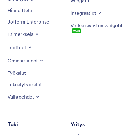
Widgetit
Hinnoittelu
Integraatiot
Jotform Enterprise
Verkkosivuston widgetit
UUSI
Esimerkkejä
Tuotteet
Ominaisuudet
Työkalut
Tekoälytyökalut
Vaihtoehdot
Tuki
Yritys