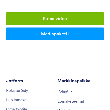
Katso video
Mediapaketti
Jotform
Markkinapaikka
Rekisteröidy
Pohjat
Luo lomake
Lomaketeemat
Oma työtila