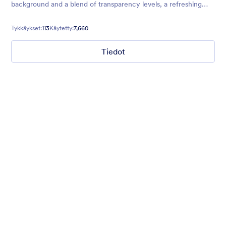
background and a blend of transparency levels, a refreshing
chill will come over your form users.
Tykkäykset:
113
Käytetty:
7,660
Tiedot
Nonprofit Christmas Celebration
Form theme for Christmas holidays
Tykkäykset:
8
Käytetty:
92