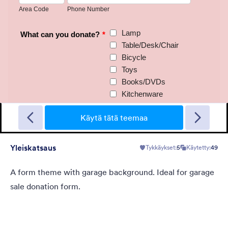
Garage Sale
A form theme with garage background. Ideal for garage sale
donation form.
Käytä tätä teemaa
Yleiskatsaus
Tykkäykset:
5
Käytetty:
49
Tykkäykset:
5
Käytetty:
49
Tiedot
A form theme with garage background. Ideal for garage
sale donation form.