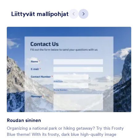
Liittyvät mallipohjat
Edellinen
Seuraava
Apple Field
A transparent form theme with big red apple background.
Tykkäykset:
8
Käytetty:
91
Roudan sininen
Tiedot
Organizing a national park or hiking getaway? Try this Frosty
Blue theme! With its frosty, dark blue high-quality image