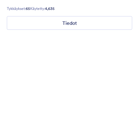
Tykkäykset:
65
Käytetty:
4,635
Tiedot
Coffee Mate
Brown coffee beans and a freshly served hot coffee
background gives real taste to the form. Smell the freshness of
aroma. :)
Tykkäykset:
65
Käytetty:
4,635