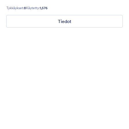
Tykkäykset:
8
Käytetty:
1,576
Tiedot
Gift from Santa
registration form to reaceive gift from santa..
Tykkäykset:
26
Käytetty:
852