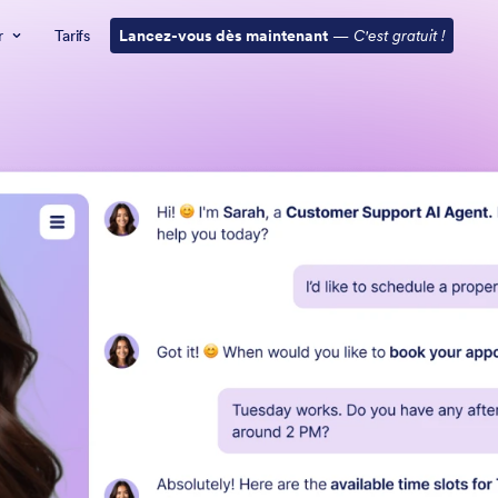
r
Tarifs
Lancez-vous dès maintenant
—
C'est gratuit !