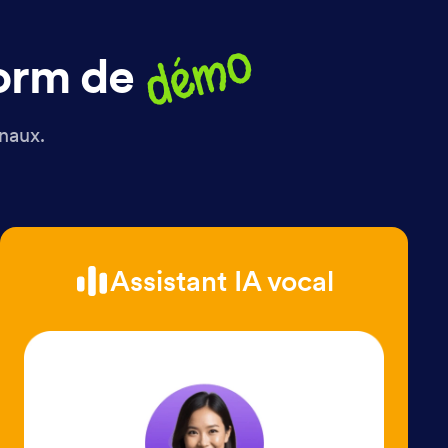
démo
form de
anaux.
Assistant IA vocal