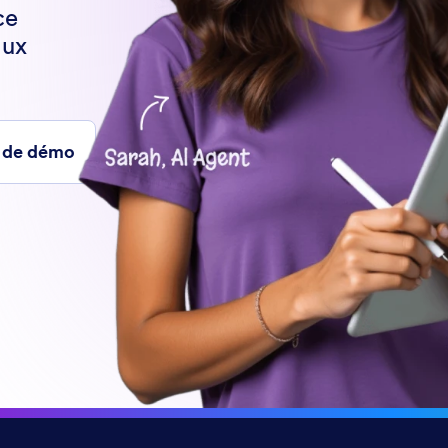
ce
aux
A de démo