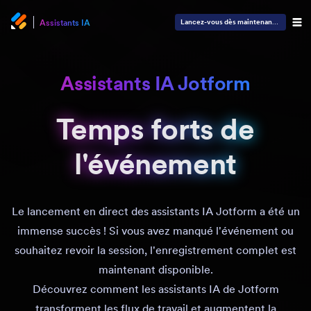
Assistants IA
Lancez-vous dès maintenant
—
C'est gra
Assistants IA Jotform
Temps forts de
Temps forts de
l'événement
l'événement
Le lancement en direct des assistants IA Jotform a été un
immense succès ! Si vous avez manqué l'événement ou
souhaitez revoir la session, l'enregistrement complet est
maintenant disponible.
Découvrez comment les assistants IA de Jotform
transforment les flux de travail et augmentent la