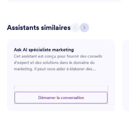
Assistants similaires
Ask AI spécialiste marketing
Cet assistant est conçu pour fournir des conseils
d’expert et des solutions dans le domaine du
marketing. Il peut vous aider à élaborer des
stratégies marketing, analyser les tendances du
marché et optimiser vos campagnes publicitaires.
Que vous lanciez un nouveau produit, souhaitiez
renforcer la présence en ligne de votre marque ou
Démarrer la conversation
recherchiez des moyens d’engager votre audience
de manière plus efficace, il est à votre disposition
pour vous guider à travers les défis complexes du
marketing moderne. En s’appuyant sur des
informations stratégiques du secteur, il propose des