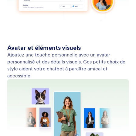
Publier
Activez votre chatbot directement depuis
WordPress. Mettez-le en ligne en quelques clics et
sans une seule ligne de code, et commencez
immédiatement à interagir avec vos visiteurs.
Jotform
Marketplace
Créer un formulaire
Modèles
Mon Espace de Travail
Thèmes de formulaires
Tarifs
Widgets
Jotform Entreprise
Intégrations