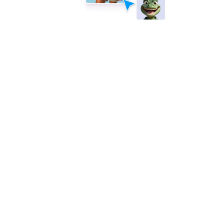
Exemples
Widgets de site web
NEW
Produits
Fonctionnalités
Outils
Outils IA
Alternatives
Assistance
Entreprise
Contactez-nous
À propos de nous
Guide utilisateur
Faits Jotform relatifs à
l'IA