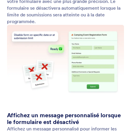
Gérer l'option Enregistrer et continuer plus tard
Permettez aux répondants de mettre en pause la
complétion du formulaire et de terminer plus tard
sans perdre leur progression. Jotform AI peut
activer ou désactiver l'option "Continuer plus tard" à
votre place, permettant ainsi aux utilisateurs de
revenir au formulaire lorsqu'ils le souhaitent et de
finaliser leurs soumissions à leur convenance.
Jotform
Marketplace
Créer un formulaire
Modèles
Mon Espace de Travail
Thèmes de formulaires
Tarifs
Widgets
Jotform Entreprise
Intégrations