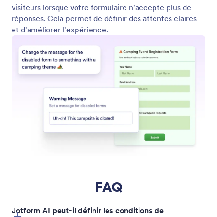
Exemples
Widgets de site web
NOUVEAU
Produits
Fonctionnalités
Outils
Outils IA
Alternatives
Assistance
Entreprise
Contactez-nous
À propos de nous
Guide utilisateur
Faits Jotform relatifs à
l'IA
Aide
Identité graphique