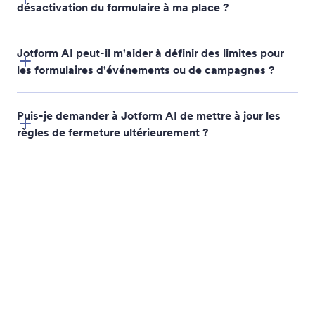
Jotform Academy
Dans la presse
Webinaires
Newsletters
Podcasts
Partenariats
Prestations
professionnelles
Blog
Signaler un abus
Témoignages de clients
Signaler un problème de
droit d'auteur
Récupérer un compte
Jotform
Applis