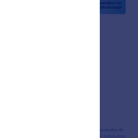
la presse
etters
nariats
gnages de clients
ions d'utilisateurs dans le monde entier. Il propose aussi plus de
les paiements et la gestion de flux de travail. Tout est conçu pour