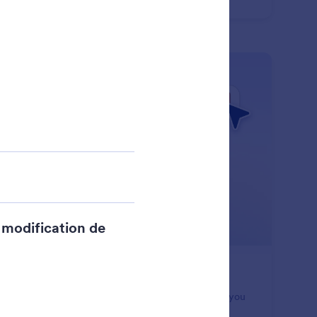
ples.
: Undo or Redo Changes
En savoir plus
nulez ou rétablissez des modifications
 mistakes with confidence. Jotform Claude app lets you
o recent changes or redo updates so you can