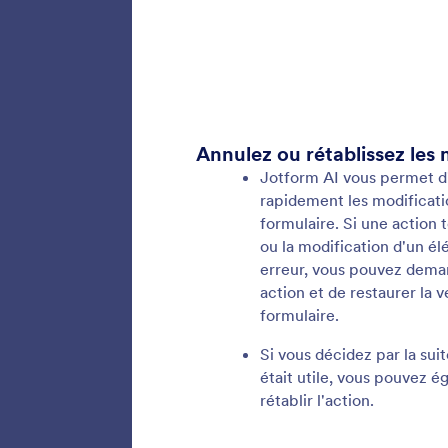
Modif
Gagnez d
volumine
plusieur