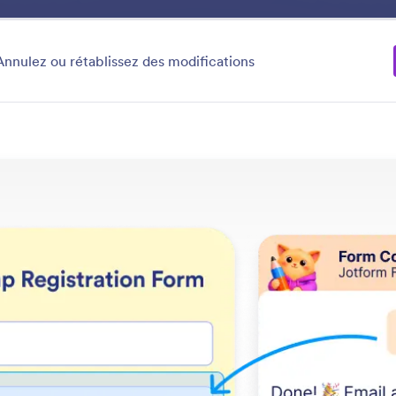
Avantages
Fonctionnalités
Explorer
tégorie
Annulez ou rétablissez des modifications
Edit Forms
s formulaires simplement en indiquant à Jotform AI ce 
faire.
 les fonctionnalités
Catégorie
Modifier les formulaires