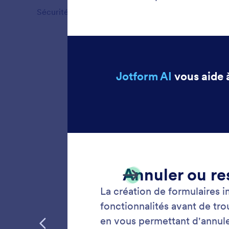
Sécurité
4
Fonctionnalités
Dépla
Jotform 
déplaçan
en langa