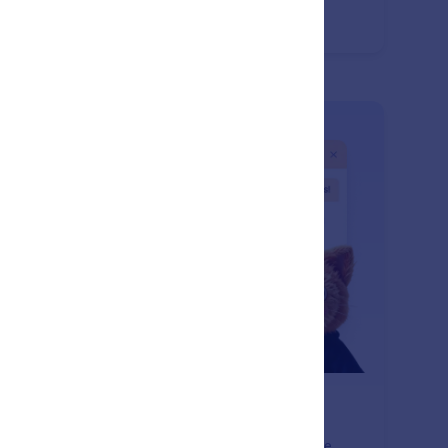
eriment freely without losing your work.
: Undo or Redo Changes
En savoir plus
nulez ou rétablissez des modifications
form AI vous permet d'annuler facilement la dernière