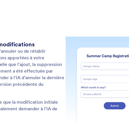
: Bulk Edit Form Fields
En savoir plus
iez les champs de formulaire en masse
Gé
u temps lors de la modification de formulaires
Jot
ux en laissant Jotform AI effectuer des actions sur
ajo
s champs à la fois
ren