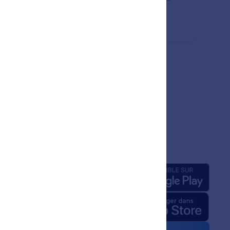
ion ou de rétablir une action précédente à l'aide
structions simples.
prise
Applis
pos de nous
Jotform relatifs à l'IA
ité graphique