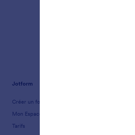
formulai
n'est pl
Jotform
Marketplace
Créer un formulaire
Modèles
Mon Espace de Travail
Thèmes de formu
Tarifs
Widgets