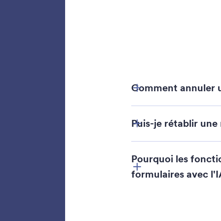
Ajoute
Jotform
de paiem