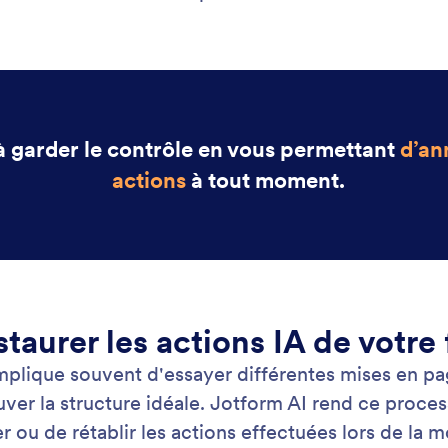
: Move Fields Within Your Form
En savoir plus
cez des champs dans votre formulaire
Mo
AI réorganise facilement votre formulaire en
Mod
t les champs eu bon endroit à l'aide d'instructions
for
ge naturel.
mod