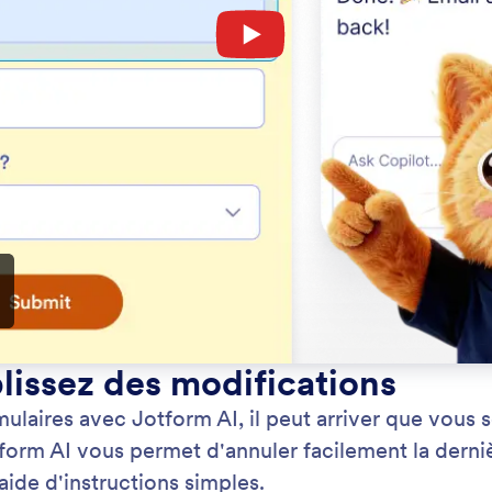
: Add and Modify Fields
En savoir plus
ez et modifiez des champs
Su
z rapidement des modifications à votre formulaire
Au 
uant à Jotform AI l'action que vous souhaitez
cha
r.
ind