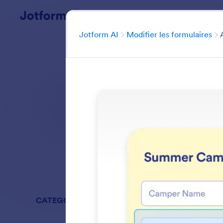
Début du dialogue
Ca
Jotform AI
Modifier les formulaires
Créez et gérez vo
Rechercher dans
CATEGORIES
Jotform AI