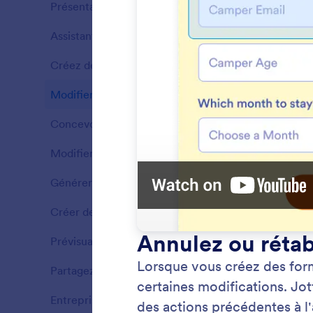
Présentation
11
Assistant d'espace de travail
7
Fonctionnalités
Créez des formulaires
7
Fonctionnalités
Modifier les formulaires
10
Fonctionnalités
Concevoir des formulaires
5
Fonctionnalités
Modifier les paramètres du formulaire
5
Fonctionnalités
Générer des emails
3
Fonctionnalités
Créer des conditions
6
Ajout
Fonctionnalités
Apporte
Prévisualiser les formulaires
2
Fonctionnalités
en indiq
effectue
Partagez des formulaires
2
Fonctionnalités
Entreprise
3
Fonctionnalités