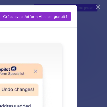
Produits IA
Créez avec Jotform AI
— c'est gratuit !
Créez avec Jotform AI, c'est gratuit !
que vous souhaitez