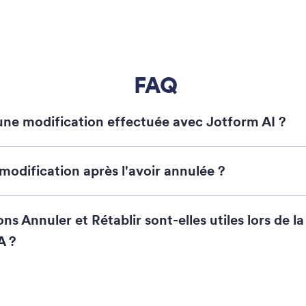
sim
: Add Payment Gateways
En savoir plus
z des passerelles de paiement
An
 AI vous permet d'ajouter rapidement des méthodes
Fix
ent à vos formulaires en les connectant à l'une des
und