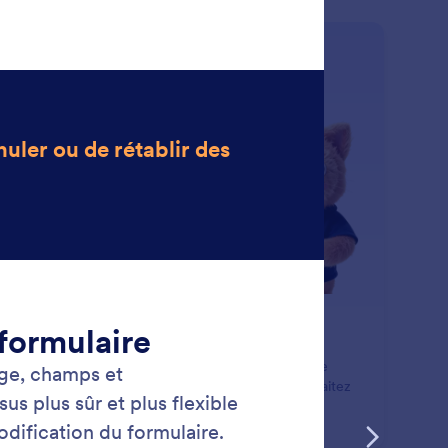
: Modify Field Settings
En savoir plus
difiez les paramètres de champ
ifiez instantanément les paramètres des champs de
mulaire en indiquant à Jotform AI ce que vous souhaitez
ifier.