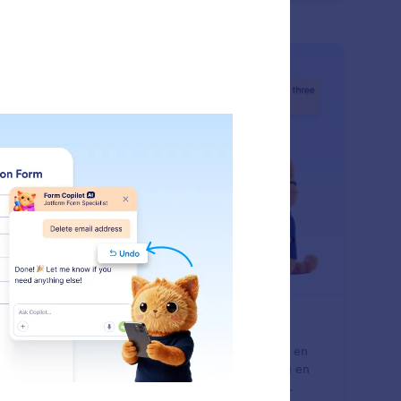
: Manage Form Pages
En savoir plus
rer les pages du formulaire
form AI vous aide à gérer les formulaires multipages en
utant, en dupliquant ou en supprimant des pages, ou en
ommant les titres de page grâce à des instructions