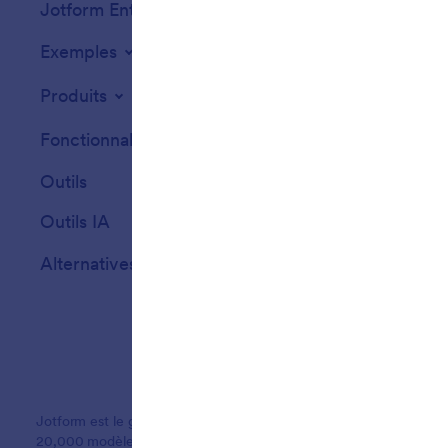
Jotform Entreprise
Intégrations
Exemples
Widgets de site
Produits
Fonctionnalités
Outils
Outils IA
Alternatives
Jotform est le générateur de formulaires en ligne le plus simple du
20,000 modèles de formulaires, plus de 150 intégrations et fonction