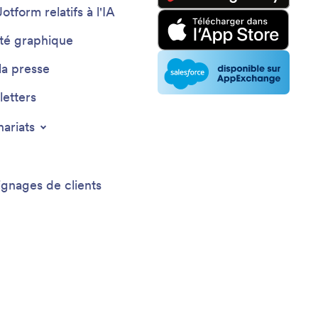
Jotform relatifs à l'IA
ité graphique
la presse
etters
nariats
gnages de clients