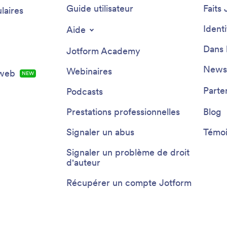
Guide utilisateur
Faits 
laires
Ident
Aide
Dans 
Jotform Academy
Newsl
Webinaires
 web
NEW
Parte
Podcasts
Prestations professionnelles
Blog
Signaler un abus
Témoi
Signaler un problème de droit
d'auteur
Récupérer un compte Jotform