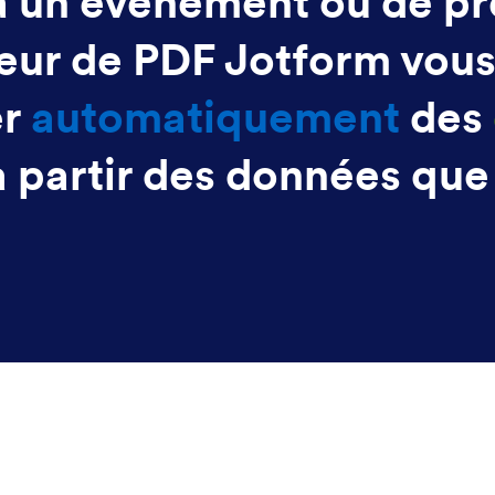
 à un événement ou de p
iteur de PDF Jotform vous
er
automatiquement
des
 partir des données que 