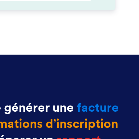
e générer une
facture
mations d’inscription