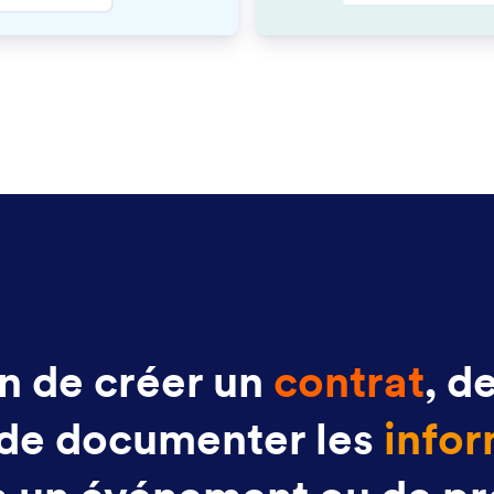
n de créer un
contrat
, d
 de documenter les
infor