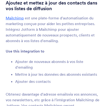
Intégrations de formulaire
Envoi d'email
Ajoutez et mettez à jour des contacts dans
vos listes de diffusion
Intégrations d'emailing
Mailchimp
est une plate-forme d'automatisation du
59 Intégrations
marketing conçue pour aider les petites entreprises.
Intégrez Jotform à Mailchimp pour ajouter
automatiquement de nouveaux prospects, clients et
+ Récents
Populaires
abonnés à vos listes d'emailing.
Use this integration to
Mailchimp
Ajouter de nouveaux abonnés à vos liste
Ajoutez et mettez à jour des contacts dans vos
d'emailing
listes de diffusion
Mettre à jour les données des abonnés existants
Ajouter des contacts
Constant Contact
Ajoutez instantanément de nouveaux contacts à
Obtenez davantage d'adresse emailsvia vos annonces,
vos listes de diffusion
vos newsletters, etc grâce à l’intégration Mailchimp de
Jotform. Vos contacts Mailchimp seront