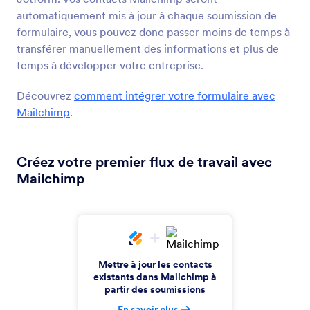
AWeber
automatiquement mis à jour à chaque soumission de
Récupérez des nouveaux contacts et ajoutez-les
formulaire, vous pouvez donc passer moins de temps à
à vos listes de diffusion
transférer manuellement des informations et plus de
temps à développer votre entreprise.
GetResponse
Découvrez
comment intégrer votre formulaire avec
Ajoutez automatiquement des contacts à vos
Mailchimp
.
listes d'emailing
Créez votre premier flux de travail avec
MailerLite
Mailchimp
Collectez les emails des abonnés et envoyez-les
automatiquement à MailerLite
Campaign Monitor
Mettre à jour les contacts
Ajoutez automatiquement de nouveaux abonnés
existants dans Mailchimp à
à vos listes de diffusion
partir des soumissions
En savoir plus