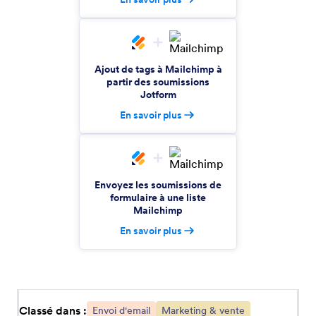
Google Contacts
Transformez les soumissions en nouveaux
contacts dans Google Contacts
Ajout de tags à Mailchimp à
partir des soumissions
Jotform
SendGrid
En savoir plus
Synchronisez des soumissions avec vos listes de
contacts
iContact
Envoyez les soumissions de
Ajoutez de nouveaux contacts à vos listes de
formulaire à une liste
Mailchimp
diffusion
En savoir plus
VerticalResponse
Ajoutez automatiquement des adresses email à
vos listes d'emailing
Classé dans :
Envoi d'email
Marketing & vente