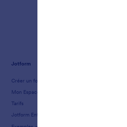
Jotform
Marketplace
Créer un formulaire
Modèles
Mon Espace de Travail
Thèmes de formu
Tarifs
Widgets
Jotform Entreprise
Intégrations
Exemples