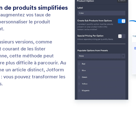
: Search Products
En savoir plus
rche de produits
Im
z aux utilisateurs de trouver rapidement des
Imp
 grâce à la recherche intégrée.
fic