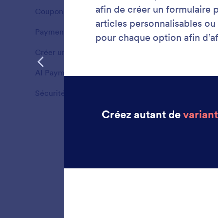
Coupon & Discounts
3
Fonctionnalités
Payment Authorizations
2
Fonctionnalités
Créer une boutique en ligne
1
Fonctionnalités
AI Payment
3
Fonctionnalités
Sécurité
4
Fonctionnalités
Gestio
Suivez e
formulai