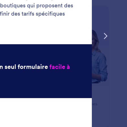
: Category Management
En savoir plus
stion des catégories
anisez les produits en catégories claires et structurées.