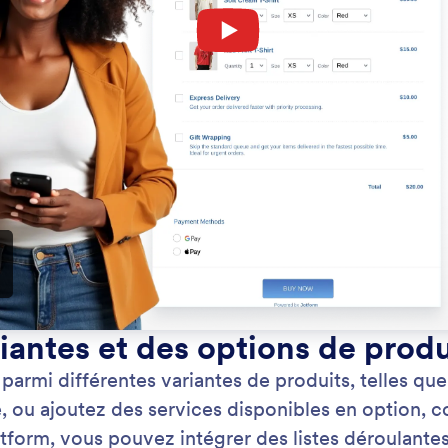
: Sell Products / One Time Payme
En savoir plus
 de produits/paiements ponctuels
Op
z aux utilisateurs d'acheter vos produits en un seul
Ajo
t simple.
qua