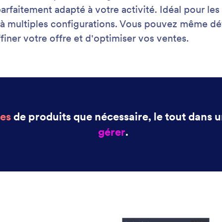
: Stock Management
En savoir plus
n des stocks
Ge
t limitez l'inventaire automatiquement dans vos
Org
res.