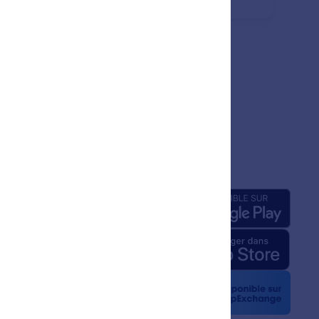
prise
Applis
pos de nous
Jotform relatifs à l'IA
ité graphique
la presse
etters