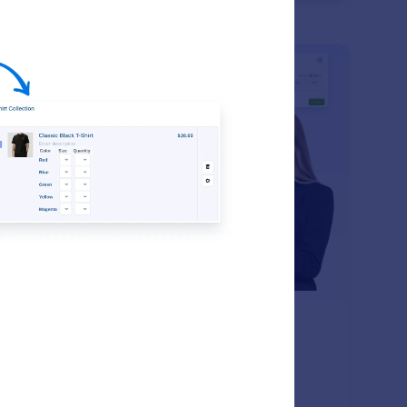
: Import Products
En savoir plus
porter des produits
ortation en masse de produits via CSV, Excel ou un
hier CSV exporté depuis Shopify