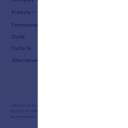
Widgets de site
Produits
Fonctionnalités
Outils
Outils IA
Alternatives
Jotform est le générateur de formulaires en ligne le plus simple du
20,000 modèles de formulaires, plus de 150 intégrations et fonction
les entreprises qui veulent disposer de formulaires professionnels 