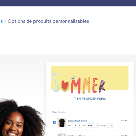
és
Modèles
Passerelles
Boîte à outils
Entreprise
Catégorie
ts
Options de produits personnalisables
Sell Products
 facilement des produits numériques ou physiques via 
ligne ou votre boutique.
 les fonctionnalités
Catégorie
en ligne
Vendre des produits