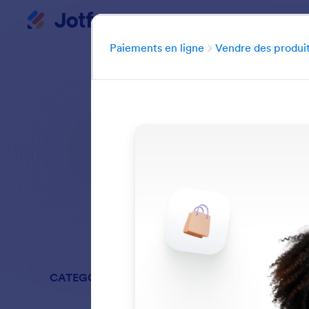
Début du dialogue
Paiements en ligne
Fonctionnalit
Paiements en ligne
Vendre des produi
Ajoutez et vendez
Rechercher dans
CATEGORIES
Paiements 