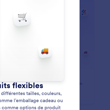
nts
: Customizable Product Optio
En savoir plus
tions de produits personnalisables
utez des options de taille, de couleur, un sélecteur de
ntité ou d'autres options à vos produits.