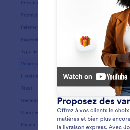
Présentation
15
Premiers pas
5
Fonctionnalités
Paiements
4
Fonctionnalités
Passerelles de paiement
7
Fonctionnalités
Type de paiement
5
Fonctionnalités
Vendre des produits
6
Fonctionnalités
Livraison
2
Fonctionnalités
Taxes
2
Vente
Fonctionnalités
Permette
Générez vos propres factures
1
Fonctionnalités
paiemen
Gérez vos commandes
4
Fonctionnalités
Paiements sécurisés
3
Fonctionnalités