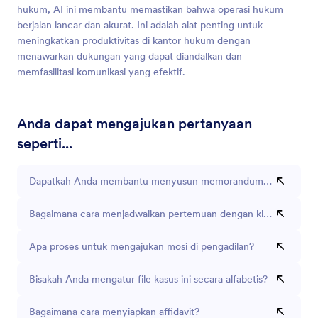
hukum, AI ini membantu memastikan bahwa operasi hukum
berjalan lancar dan akurat. Ini adalah alat penting untuk
meningkatkan produktivitas di kantor hukum dengan
menawarkan dukungan yang dapat diandalkan dan
memfasilitasi komunikasi yang efektif.
Anda dapat mengajukan pertanyaan
seperti...
Dapatkah Anda membantu menyusun memorandum hukum?
Bagaimana cara menjadwalkan pertemuan dengan klien?
Apa proses untuk mengajukan mosi di pengadilan?
Bisakah Anda mengatur file kasus ini secara alfabetis?
Bagaimana cara menyiapkan affidavit?