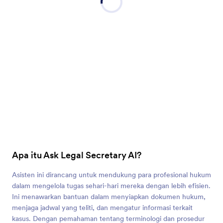
Apa itu Ask Legal Secretary AI?
Asisten ini dirancang untuk mendukung para profesional hukum
dalam mengelola tugas sehari-hari mereka dengan lebih efisien.
Ini menawarkan bantuan dalam menyiapkan dokumen hukum,
menjaga jadwal yang teliti, dan mengatur informasi terkait
kasus. Dengan pemahaman tentang terminologi dan prosedur