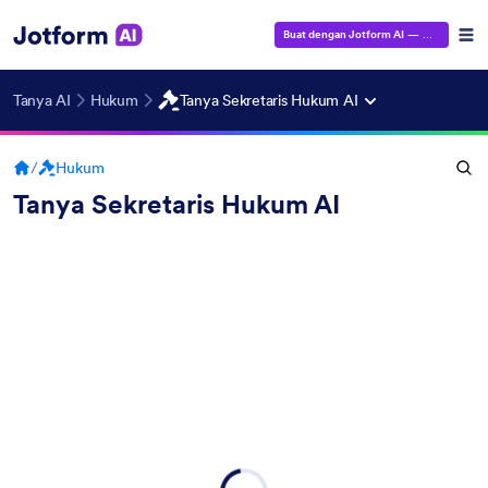
Buat dengan Jotform AI
— Gratis!
Tanya AI
Hukum
Tanya Sekretaris Hukum AI
/
Hukum
Tanya Sekretaris Hukum AI