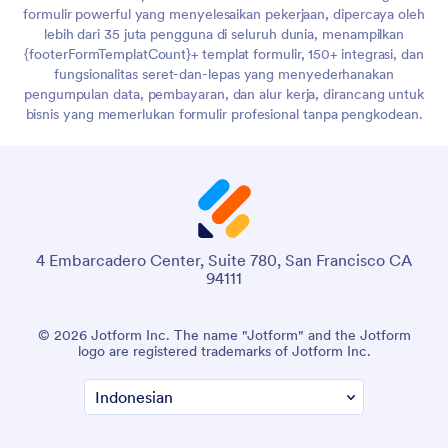
formulir powerful yang menyelesaikan pekerjaan, dipercaya oleh
lebih dari 35 juta pengguna di seluruh dunia, menampilkan
{footerFormTemplatCount}+ templat formulir, 150+ integrasi, dan
fungsionalitas seret-dan-lepas yang menyederhanakan
pengumpulan data, pembayaran, dan alur kerja, dirancang untuk
bisnis yang memerlukan formulir profesional tanpa pengkodean.
4 Embarcadero Center, Suite 780, San Francisco CA
94111
© 2026 Jotform Inc. The name "Jotform" and the Jotform
logo are registered trademarks of Jotform Inc.