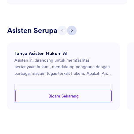
Asisten Serupa
Tanya Asisten Hukum AI
Asisten ini dirancang untuk memfasilitasi
pertanyaan hukum, mendukung pengguna dengan
berbagai macam tugas terkait hukum. Apakah Anda
membutuhkan bantuan memahami terminologi
hukum, merancang kontrak, atau menavigasi
prosedur hukum, asisten bertujuan untuk
Bicara Sekarang
memberikan nasihat yang akurat dan berwawasan.
Asisten memanfaatkan pengetahuannya yang
komprehensif tentang prinsip-prinsip hukum untuk
membantu di berbagai bidang seperti hukum
perusahaan, real estat, keluarga, dan kekayaan
intelektual. Dengan fokus pada kejelasan dan