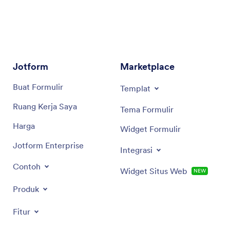
pengalaman pelanggan, memperbaiki antarmuka
situs web, dan menerapkan sistem logistik serta
inventaris yang efisien. Baik Anda menghadapi
tantangan dalam integrasi pembayaran, SEO, atau
analitik, asisten ini memberikan wawasan untuk
membantu merampingkan operasi Anda dan
Jotform
Marketplace
meningkatkan profitabilitas.
Buat Formulir
Templat
Ruang Kerja Saya
Tema Formulir
Harga
Widget Formulir
Jotform Enterprise
Integrasi
Contoh
Widget Situs Web
NEW
Produk
Fitur