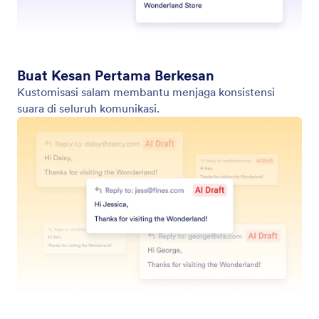
Kecualikan Email
Mencegah Agen Gmail untuk membuat balasan ke
pengirim tertentu atau jenis email yang tidak
diinginkan.