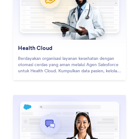
Health Cloud
Berdayakan organisasi layanan kesehatan dengan
otomasi cerdas yang aman melalui Agen Salesforce
untuk Health Cloud. Kumpulkan data pasien, kelola
koordinasi perawatan, dan otomatiskan alur kerja
persetujuan — semuanya sambil mempertahankan
kepatuhan HIPAA. Agen Salesforce
menyederhanakan proses layanan kesehatan yang
kompleks, membantu tim memberikan perawatan
yang lebih baik dan mengurangi upaya administratif.