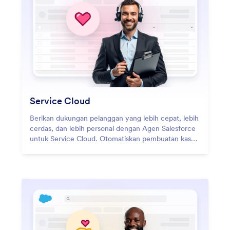
Service Cloud
Berikan dukungan pelanggan yang lebih cepat, lebih
cerdas, dan lebih personal dengan Agen Salesforce
untuk Service Cloud. Otomatiskan pembuatan kasus,
perlancar komunikasi pelanggan, dan arahkan tiket
secara cerdas — semua dari dalam lingkungan
Salesforce Anda. Agen Salesforce memungkinkan
tim Anda fokus pada interaksi bernilai tinggi
sementara otomatisasi menangani tugas-tugas
berulang yang sensitif terhadap waktu yang
membuat layanan tetap berjalan.