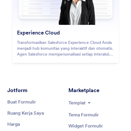
Experience Cloud
Transformasikan Salesforce Experience Cloud Anda
menjadi hub komunitas yang interaktif dan otomatis.
Agen Salesforce mempersonalisasi setiap interaksi
— menyambut anggota baru, memandu pelanggan
melalui alur layanan mandiri, dan menghubungkan
mitra dengan informasi yang mereka butuhkan.
Dengan otomatisasi cerdas, setiap portal Experience
Cloud menjadi lebih pintar, lebih cepat, dan lebih
manusiawi.
Jotform
Marketplace
Buat Formulir
Templat
Ruang Kerja Saya
Tema Formulir
Harga
Widget Formulir