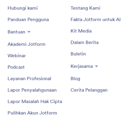
Hubungi kami
Tentang Kami
Panduan Pengguna
Fakta Jotform untuk AI
Kit Media
Bantuan
Dalam Berita
Akademi Jotform
Buletin
Webinar
Kerjasama
Podcast
Layanan Profesional
Blog
Lapor Penyalahgunaan
Cerita Pelanggan
Lapor Masalah Hak Cipta
Pulihkan Akun Jotform