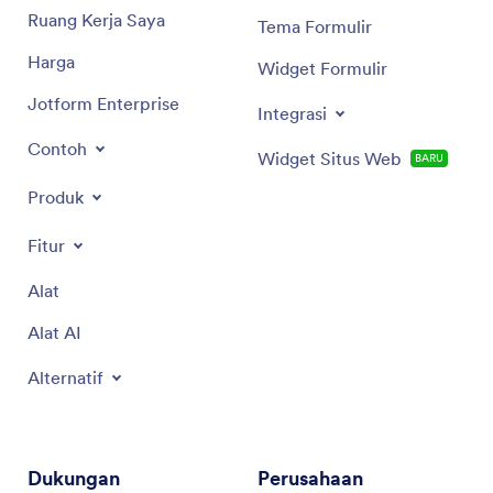
Ruang Kerja Saya
Tema Formulir
Harga
Widget Formulir
Jotform Enterprise
Integrasi
Contoh
Widget Situs Web
BARU
Produk
Fitur
Alat
Alat AI
Alternatif
Dukungan
Perusahaan