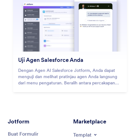
Uji Agen Salesforce Anda
Dengan Agen AI Salesforce Jotform, Anda dapat
menguji dan melihat pratinjau agen Anda langsung
dari menu pengaturan. Beralih antara percakapan
chat dan suara, tinjau formulir yang terhubung dan
tanggapannya, serta lacak riwayat percakapan—
semuanya di satu tempat.
Jotform
Marketplace
Buat Formulir
Templat