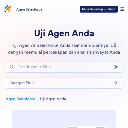
Agen Salesforce
Mulai Sekarang
— Gratis
Uji Agen Anda
Uji Agen AI Salesforce Anda saat membuatnya. Uji
dengan memulai percakapan dan analisis riwayat Anda
Cari di semua Fitur
Kategori Fitur
Kategori
Agen Salesforce
Uji Agen Anda