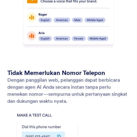
Sematkan Agen Suara
Sisipkan agen suara Anda pada situs web apa pun,
chatbot, halaman WordPress, popup, atau lightbox
untuk memastikan interaksi suara instan dan
dukungan yang mulus.
Jotform
Marketplace
Buat Formulir
Templat
Ruang Kerja Saya
Tema Formulir
Harga
Widget Formulir
Jotform Enterprise
Integrasi