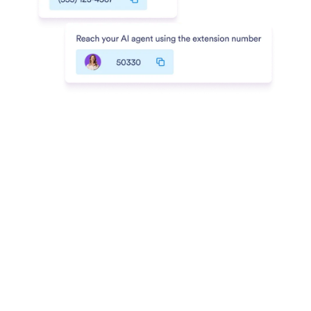
Contoh
Widget Situs Web
BARU
Produk
Fitur
Alat
Alat AI
Alternatif
Dukungan
Perusahaan
Hubungi kami
Tentang Kami
Panduan Pengguna
Fakta Jotform untuk AI
Kit Media