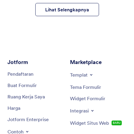
Lihat Selengkapnya
Elemen Formulir
Setelan
Integrasi
pilih integrasi
ClickUp
Jotform
Marketplace
Pendaftaran
Templat
bagaimana Jotform
terintegrasi dengan ClickUp
Buat Formulir
Tema Formulir
Ruang Kerja Saya
Widget Formulir
Harga
Integrasi
Jotform Enterprise
Widget Situs Web
BARU
Contoh