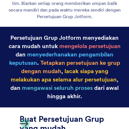
Kategori
Fitur Jotform
Opsi Formulir Tingkat Lanjut
Ubah Tanggapan menjadi Dokumen PDF
Ubah Tanggapan menjadi Dokumen PDF dengan
mudah. Hasilkan PDF untuk tanggapan formulir
tunggal atau ganda.