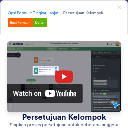
Dialog dimulai
Daftar Gratis
Kategori
Opsi Formulir Tingkat Lanjut
Persetujuan Kelompok
Buat Formulir
Daftar
Advanced Form Options
Tingkatkan formulir Anda lebih jauh dengan Opsi
Formulir Lanjutan kami. Baik Anda ingin menambahkan
dukungan multibahasa, membuat formulir offline, atau
membuat formulir Anda lebih cerdas dengan logika
bersyarat — Jotform menyertakan lusinan fitur bawaan
yang canggih untuk meningkatkan cara pengguna
berinteraksi dengan formulir Anda.
Jelajahi semua fitur
Kategori Fitur