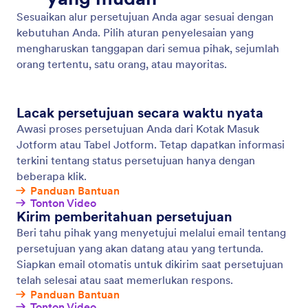
Simpan & Lanjutkan Nanti
Ubah tanggapan yang tidak lengkap menjadi data
yang Anda butuhkan. Biarkan pengguna menyimpan
tanggapan mereka ke formulir Anda dan kembali
untuk menyelesaikan tanggapan mereka nanti.