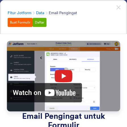
Dialog dimulai
Daftar Gratis
Kategori
Fitur Jotform
Data
Email Pengingat
Buat Formulir
Daftar
Data
Manfaatkan data Anda sebaik-baiknya dengan Jotform.
Temukan cara mengimpor data, menyiapkan penjawab
otomatis, menjadwalkan pengingat dan banyak lagi.
Jelajahi semua fitur
Kategori Fitur
Kategori
Fitur Jotform
Data