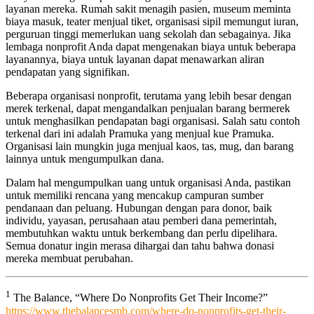
layanan mereka. Rumah sakit menagih pasien, museum meminta
biaya masuk, teater menjual tiket, organisasi sipil memungut iuran,
perguruan tinggi memerlukan uang sekolah dan sebagainya. Jika
lembaga nonprofit Anda dapat mengenakan biaya untuk beberapa
layanannya, biaya untuk layanan dapat menawarkan aliran
pendapatan yang signifikan.
Beberapa organisasi nonprofit, terutama yang lebih besar dengan
merek terkenal, dapat mengandalkan penjualan barang bermerek
untuk menghasilkan pendapatan bagi organisasi. Salah satu contoh
terkenal dari ini adalah Pramuka yang menjual kue Pramuka.
Organisasi lain mungkin juga menjual kaos, tas, mug, dan barang
lainnya untuk mengumpulkan dana.
Dalam hal mengumpulkan uang untuk organisasi Anda, pastikan
untuk memiliki rencana yang mencakup campuran sumber
pendanaan dan peluang. Hubungan dengan para donor, baik
individu, yayasan, perusahaan atau pemberi dana pemerintah,
membutuhkan waktu untuk berkembang dan perlu dipelihara.
Semua donatur ingin merasa dihargai dan tahu bahwa donasi
mereka membuat perubahan.
1
The Balance, “Where Do Nonprofits Get Their Income?”
https://www.thebalancesmb.com/where-do-nonprofits-get-their-