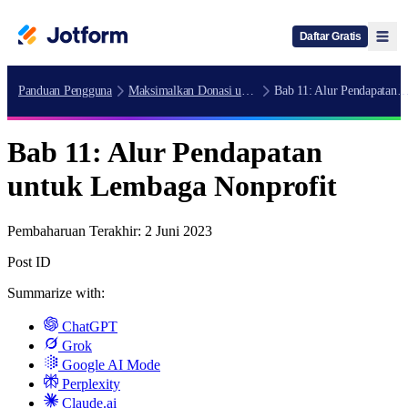
Daftar Gratis
Panduan Pengguna
Maksimalkan Donasi untuk Organisasi Nonprofit
Bab 11: Alur Pendapatan untuk Lembaga Non
Bab 11: Alur Pendapatan
untuk Lembaga Nonprofit
Pembaharuan Terakhir:
2 Juni 2023
Post ID
Summarize with:
ChatGPT
Grok
Google AI Mode
Perplexity
Claude.ai