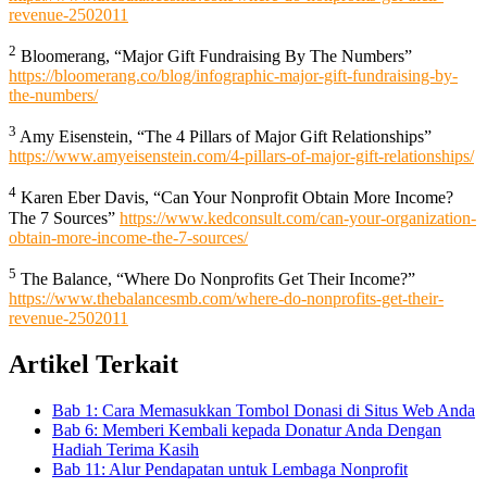
revenue-2502011
2
Bloomerang, “Major Gift Fundraising By The Numbers”
https://bloomerang.co/blog/infographic-major-gift-fundraising-by-
the-numbers/
3
Amy Eisenstein, “The 4 Pillars of Major Gift Relationships”
https://www.amyeisenstein.com/4-pillars-of-major-gift-relationships/
4
Karen Eber Davis, “Can Your Nonprofit Obtain More Income?
The 7 Sources”
https://www.kedconsult.com/can-your-organization-
obtain-more-income-the-7-sources/
5
The Balance, “Where Do Nonprofits Get Their Income?”
https://www.thebalancesmb.com/where-do-nonprofits-get-their-
revenue-2502011
Artikel Terkait
Bab 1: Cara Memasukkan Tombol Donasi di Situs Web Anda
Bab 6: Memberi Kembali kepada Donatur Anda Dengan
Hadiah Terima Kasih
Bab 11: Alur Pendapatan untuk Lembaga Nonprofit