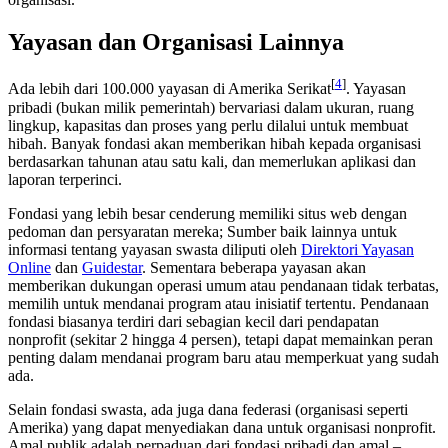
Yayasan dan Organisasi Lainnya
[
4
]
Ada lebih dari 100.000 yayasan di Amerika Serikat
. Yayasan
pribadi (bukan milik pemerintah) bervariasi dalam ukuran, ruang
lingkup, kapasitas dan proses yang perlu dilalui untuk membuat
hibah. Banyak fondasi akan memberikan hibah kepada organisasi
berdasarkan tahunan atau satu kali, dan memerlukan aplikasi dan
laporan terperinci.
Fondasi yang lebih besar cenderung memiliki situs web dengan
pedoman dan persyaratan mereka; Sumber baik lainnya untuk
informasi tentang yayasan swasta diliputi oleh
Direktori Yayasan
Online
dan
Guidestar
. Sementara beberapa yayasan akan
memberikan dukungan operasi umum atau pendanaan tidak terbatas,
memilih untuk mendanai program atau inisiatif tertentu. Pendanaan
fondasi biasanya terdiri dari sebagian kecil dari pendapatan
nonprofit (sekitar 2 hingga 4 persen), tetapi dapat memainkan peran
penting dalam mendanai program baru atau memperkuat yang sudah
ada.
Selain fondasi swasta, ada juga dana federasi (organisasi seperti
Amerika) yang dapat menyediakan dana untuk organisasi nonprofit.
Amal publik adalah perpaduan dari fondasi pribadi dan amal –