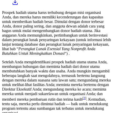
Prospek hadiah utama harus terhubung dengan misi organisasi
Anda, dan mereka harus memiliki kecenderungan dan kapasitas
untuk memberikan hadiah besar. Dimulai dengan donor terbesar
Anda, donor paling sering, dan anggota dewan adalah cara yang
bagus untuk mulai mengembangkan donor hadiah utama. Jika
anggaran Anda memungkinkan, pertimbangkan untuk berinvestasi
dalam perangkat lunak penyaringan kekayaan (untuk informasi lebih
lanjut tentang database dan perangkat lunak penyaringan kekayaan,
lihat bab “
Perangkat Lunak Esensial Yang Nonprofit Anda
Butuhkan Untuk Meningkatkan Donasi
“) .
Setelah Anda mengidentifikasi prospek hadiah utama utama Anda,
membangun hubungan dan meminta hadiah dari donor utama
membutuhkan banyak waktu dan usaha. Anda mungkin mengambil
beberapa langkah saat mengolahnya, termasuk bertemu langsung
dengan mereka dalam suasana satu lawan satu; mengundang mereka
untuk melihat-lihat fasilitas Anda; meminta mereka bertemu dengan
Direktur Eksekutif Anda; mengundang mereka ke acara; meminta
mereka untuk menjadi sukarelawan untuk organisasi Anda; dan
[
3
]
memberi mereka pembaruan rutin dan terima kasih
. Kemudian,
tentu saja, mereka perlu dimintai hadiah — baik untuk mendukung
program tertentu atau sumbangan tak terbatas untuk mendukung
organisasi.