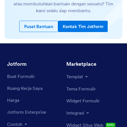
atau membutuhkan bantuan dengan sesuatu? Tim
kami selalu siap membantu.
Pusat Bantuan
Kontak Tim Jotform
Jotform
Marketplace
Buat Formulir
Templat
Ruang Kerja Saya
Tema Formulir
Harga
Widget Formulir
Jotform Enterprise
Integrasi
Contoh
Widget Situs Web
BARU