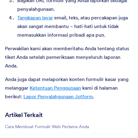
Bagikan URL formulir yang Anda laporkan sebagai
penyalahgunaan.
Tangkapan layar
email, teks, atau percakapan juga
akan sangat membantu – hati-hati untuk tidak
memasukkan informasi pribadi apa pun.
Perwakilan kami akan memberitahu Anda tentang status
tiket Anda setelah pemeriksaan menyeluruh laporan
Anda.
Anda juga dapat melaporkan konten formulir kasar yang
melanggar
Ketentuan Penggunaan
kami di halaman
berikut:
Lapor Penyalahgunaan Jotform
.
Artikel Terkait
Cara Membuat Formulir Web Pertama Anda