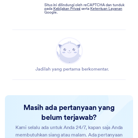
Situs ini dilindungi oleh reCAPTCHA dan tunduk
pada
Kebijakan Privasi
serta
Ketentuan Layanan
Google.
Jadilah yang pertama berkomentar.
Masih ada pertanyaan yang
belum terjawab?
Kami selalu ada untuk Anda 24/7, kapan saja Anda
membutuhkan siang atau malam. Ada pertanyaan