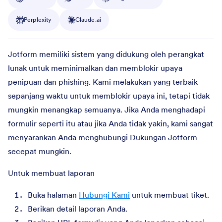
Perplexity
Claude.ai
Jotform memiliki sistem yang didukung oleh perangkat
lunak untuk meminimalkan dan memblokir upaya
penipuan dan phishing. Kami melakukan yang terbaik
sepanjang waktu untuk memblokir upaya ini, tetapi tidak
mungkin menangkap semuanya. Jika Anda menghadapi
formulir seperti itu atau jika Anda tidak yakin, kami sangat
menyarankan Anda menghubungi Dukungan Jotform
secepat mungkin.
Untuk membuat laporan
Buka halaman
Hubungi Kami
untuk membuat tiket.
Berikan detail laporan Anda.