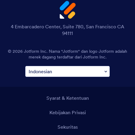
4 Embarcadero Center, Suite 780, San Francisco CA
94111
© 2026 Jotform Inc. Nama "Jotform" dan logo Jotform adalah
merek dagang terdaftar dari Jotform Inc.
Syarat & Ketentuan
Kebijakan Privasi
Sekuritas