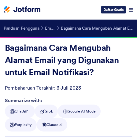
Daftar Gratis
Panduan Pengguna
Email Formulir
Bagaimana Cara Mengubah Alamat Email yang Digunakan untuk Email Notifikasi?
Bagaimana Cara Mengubah
Alamat Email yang Digunakan
untuk Email Notifikasi?
Pembaharuan Terakhir:
3 Juli 2023
Post ID
Summarize with:
ChatGPT
Grok
Google AI Mode
Perplexity
Claude.ai