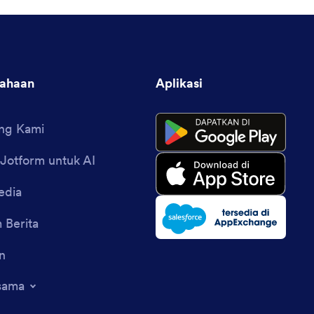
sahaan
Aplikasi
ng Kami
 Jotform untuk AI
edia
 Berita
n
sama