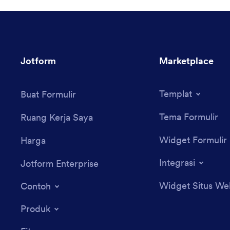
Jotform
Marketplace
Templat
Buat Formulir
Tema Formulir
Ruang Kerja Saya
Widget Formulir
Harga
Integrasi
Jotform Enterprise
Widget Situs We
Contoh
Produk