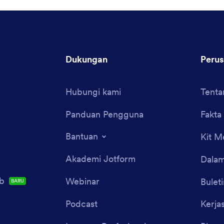
Dukungan
Peru
Hubungi kami
Tenta
Panduan Pengguna
Fakta
Bantuan
Kit M
Akademi Jotform
Dalam
b
Webinar
Buleti
BARU
Podcast
Kerja