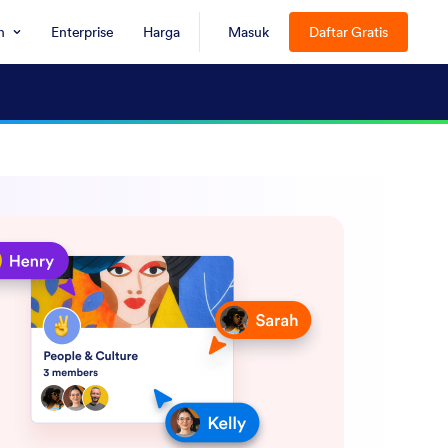
n
Enterprise
Harga
Masuk
Daftar Gratis