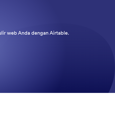
ulir web Anda dengan Airtable.