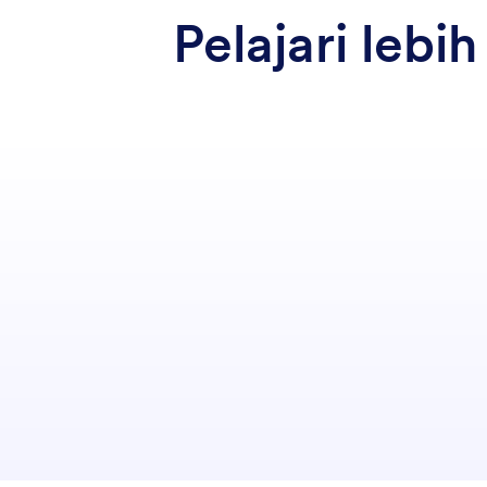
Pelajari lebi