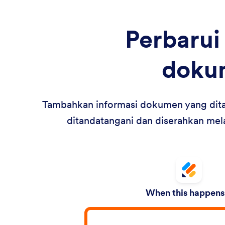
Perbarui
dokum
Tambahkan informasi dokumen yang ditan
ditandatangani dan diserahkan mela
When this happens.