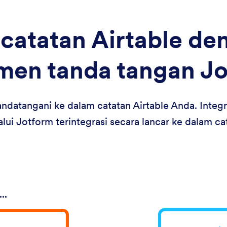
 catatan Airtable de
en tanda tangan J
datangani ke dalam catatan Airtable Anda. Inte
lui Jotform terintegrasi secara lancar ke dalam ca
..