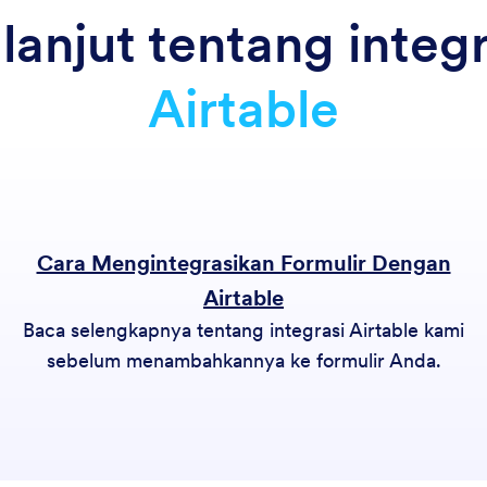
h lanjut tentang integ
Airtable
Cara Mengintegrasikan Formulir Dengan
Airtable
Baca selengkapnya tentang integrasi Airtable kami
sebelum menambahkannya ke formulir Anda.