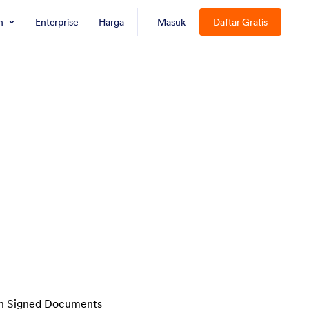
n
Enterprise
Harga
Masuk
Daftar Gratis