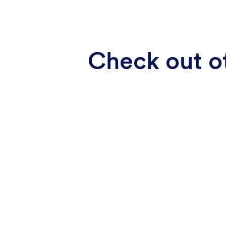
Check out ot