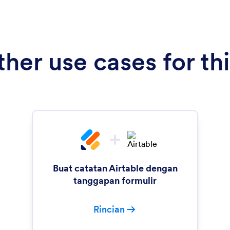
her use cases for thi
Buat catatan Airtable dengan
tanggapan formulir
Rincian