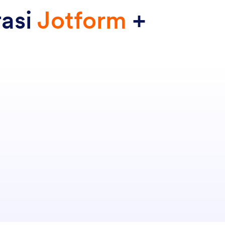
rasi
Jotform
+