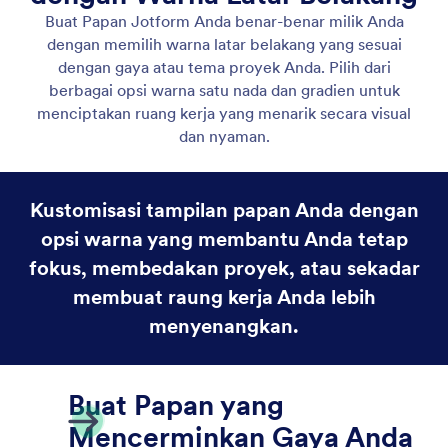
Warna Latar Belakang
Kustomisasi tampilan board Anda dengan opsi warna