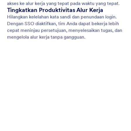
Single Sign-On (SSO)
Perkuat keamanan dan sederhanakan manajemen
login dengan dukungan Single Sign-On (SSO)
Jotform Enterprise.
Jotform
Marketplace
Buat Formulir
Templat
Ruang Kerja Saya
Tema Formulir
Harga