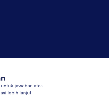
an
 untuk jawaban atas
i lebih lanjut.