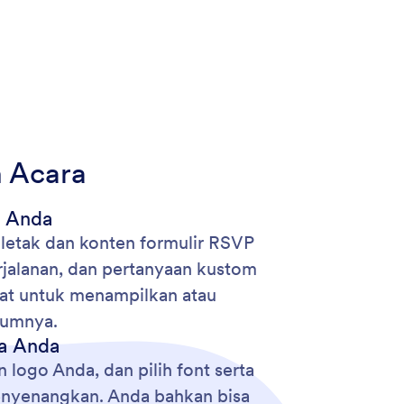
 Acara
a Anda
 letak dan konten formulir RSVP
rjalanan, dan pertanyaan kustom
rat untuk menampilkan atau
lumnya.
a Anda
logo Anda, dan pilih font serta
menyenangkan. Anda bahkan bisa