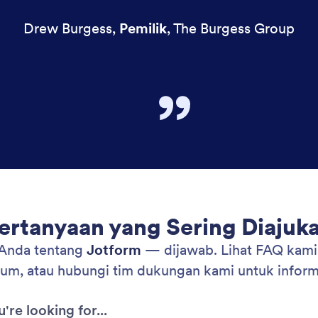
Drew Burgess
,
Pemilik
,
The Burgess Group
ertanyaan yang Sering Diajuk
Anda tentang
Jotform
— dijawab. Lihat FAQ kami
m, atau hubungi tim dukungan kami untuk informas