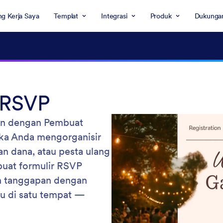
g Kerja Saya
Templat
Integrasi
Produk
Dukunga
 RSVP
an dengan Pembuat
ika Anda mengorganisir
n dana, atau pesta ulang
uat formulir RSVP
n tanggapan dengan
u di satu tempat —