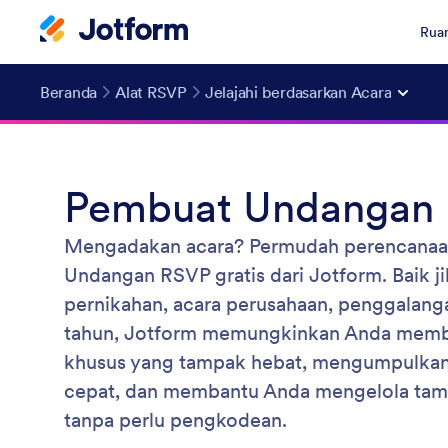
Ruan
Beranda
Alat RSVP
Jelajahi berdasarkan Acara
Pembuat Undangan
Mengadakan acara? Permudah perencana
Undangan RSVP gratis dari Jotform. Baik j
pernikahan, acara perusahaan, penggalanga
tahun, Jotform memungkinkan Anda memb
khusus yang tampak hebat, mengumpulka
cepat, dan membantu Anda mengelola tam
tanpa perlu pengkodean.