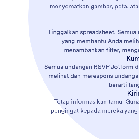
menyematkan gambar, peta, ata
Tinggalkan spreadsheet. Semua 
yang membantu Anda meliha
menambahkan filter, meng
Kum
Semua undangan RSVP Jotform dio
melihat dan merespons undangan 
berarti tan
Kir
Tetap informasikan tamu. Gun
pengingat kepada mereka yang b