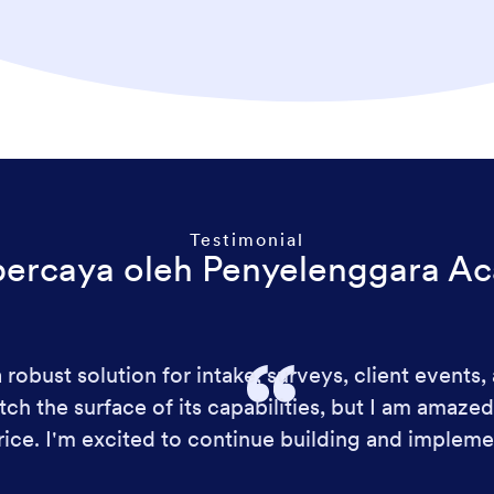
Testimonial
percaya oleh Penyelenggara Ac
 robust solution for intake, surveys, client events
h the surface of its capabilities, but I am amazed
price. I'm excited to continue building and implemen