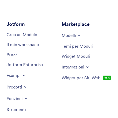
Con chiarezza e precisione, l'assistente è qui per
garantire che le tue domande legali siano affrontate
con la massima cura e attenzione.
Jotform
Marketplace
Crea un Modulo
Modelli
Il mio workspace
Temi per Moduli
Prezzi
Widget Moduli
Jotform Enterprise
Integrazioni
Esempi
Widget per Siti Web
NEW
Prodotti
Funzioni
Strumenti