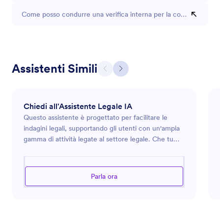
Come posso condurre una verifica interna per la conformità leg
Assistenti Simili
Chiedi all'Assistente Legale IA
Questo assistente è progettato per facilitare le
indagini legali, supportando gli utenti con un'ampia
gamma di attività legate al settore legale. Che tu
abbia bisogno di aiuto per comprendere la
terminologia legale, redigere contratti o navigare tra
le procedure legali, l'assistente intende fornire
Parla ora
consigli precisi e approfonditi. Sfrutta la sua
conoscenza approfondita dei principi legali per
assistere in aree diverse come il diritto societario,
immobiliare, familiare e della proprietà intellettuale.