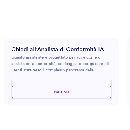
Chiedi all'Analista di Conformità IA
Questo assistente è progettato per agire come un
analista della conformità, equipaggiato per guidare gli
utenti attraverso il complesso panorama della
conformità e della regolamentazione. Che tu abbia a
che fare con leggi sulla privacy dei dati, standard di
conformità specifici per settore o domande generali
Parla ora
sulla conformità, questo assistente si rivelerà per te un
ottima risorsa. Aiuterà la tua azienda ad aderire alle
norme e agli standard applicabili, fornendoti strumenti
e approfondimenti per stabilire e mantenere la
conformità. Riceverai inoltre un orientamento sulle
buone pratiche per la tenuta dei registri, la gestione