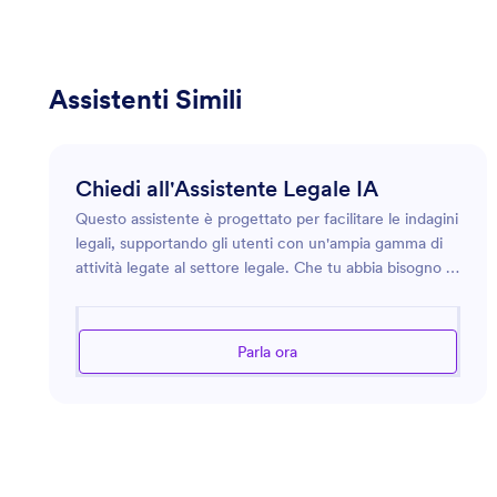
Assistenti Simili
Chiedi all'Assistente Legale IA
Questo assistente è progettato per facilitare le indagini
legali, supportando gli utenti con un'ampia gamma di
attività legate al settore legale. Che tu abbia bisogno di
aiuto per comprendere la terminologia legale, redigere
contratti o navigare tra le procedure legali, l'assistente
intende fornire consigli precisi e approfonditi. Sfrutta
Parla ora
la sua conoscenza approfondita dei principi legali per
assistere in aree diverse come il diritto societario,
immobiliare, familiare e della proprietà intellettuale.
Con chiarezza e precisione, l'assistente è qui per
garantire che le tue domande legali siano affrontate
con la massima cura e attenzione.