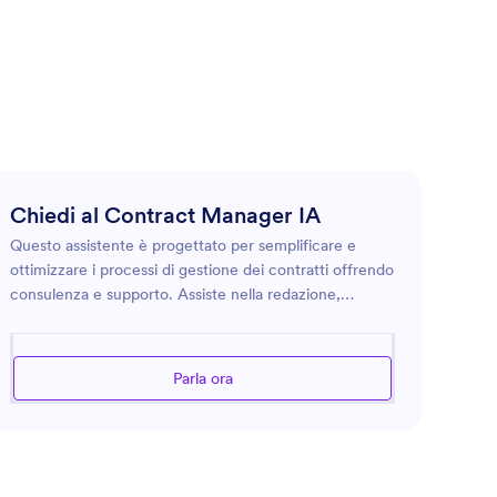
Chiedi al Contract Manager IA
Questo assistente è progettato per semplificare e
ottimizzare i processi di gestione dei contratti offrendo
consulenza e supporto. Assiste nella redazione,
revisione e monitoraggio dei contratti, per garantire
conformità ed efficienza. Il suo ruolo include il
mantenimento di registri dettagliati dei contratti, il
Parla ora
rispetto delle scadenze e la fornitura di
approfondimenti sulle prestazioni contrattuali. Mira a
semplificare la complessa natura della gestione dei
contratti, supportando così la continuità delle
operazioni aziendali, senza intoppi.