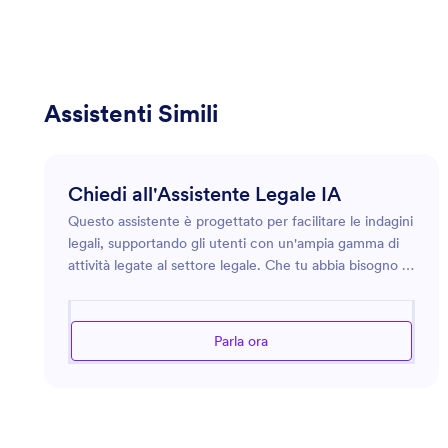
Assistenti Simili
Chiedi all'Assistente Legale IA
Questo assistente è progettato per facilitare le indagini
legali, supportando gli utenti con un'ampia gamma di
attività legate al settore legale. Che tu abbia bisogno di
aiuto per comprendere la terminologia legale, redigere
contratti o navigare tra le procedure legali, l'assistente
intende fornire consigli precisi e approfonditi. Sfrutta
Parla ora
la sua conoscenza approfondita dei principi legali per
assistere in aree diverse come il diritto societario,
immobiliare, familiare e della proprietà intellettuale.
Con chiarezza e precisione, l'assistente è qui per
garantire che le tue domande legali siano affrontate