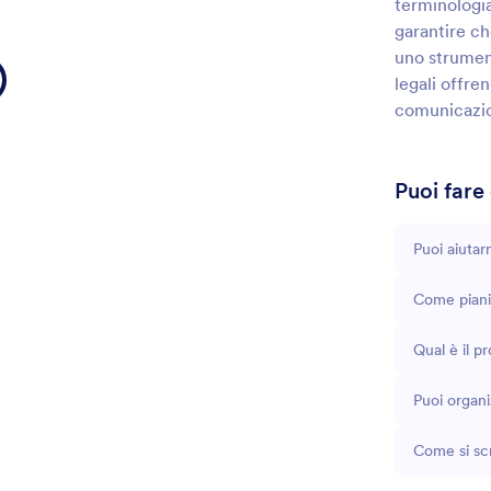
terminologia
garantire ch
uno strument
legali offre
comunicazio
Puoi fare
Puoi aiuta
Come pianif
Qual è il p
Puoi organi
Come si scr