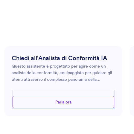
Chiedi all'Analista di Conformità IA
Questo assistente è progettato per agire come un
analista della conformità, equipaggiato per guidare gli
utenti attraverso il complesso panorama della
conformità e della regolamentazione. Che tu abbia a
che fare con leggi sulla privacy dei dati, standard di
conformità specifici per settore o domande generali
Parla ora
sulla conformità, questo assistente si rivelerà per te un
ottima risorsa. Aiuterà la tua azienda ad aderire alle
norme e agli standard applicabili, fornendoti strumenti
e approfondimenti per stabilire e mantenere la
conformità. Riceverai inoltre un orientamento sulle