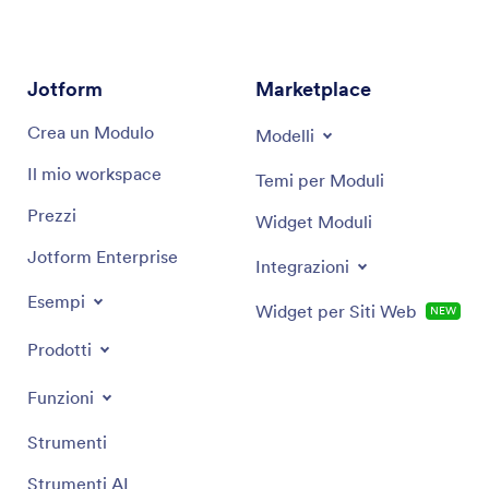
pratiche. È abile nell'identificare opportunità per
l'automazione del flusso di lavoro e nel potenziare la
produttività all'interno dei dipartimenti HR.
Jotform
Marketplace
Crea un Modulo
Modelli
Il mio workspace
Temi per Moduli
Prezzi
Widget Moduli
Jotform Enterprise
Integrazioni
Esempi
Widget per Siti Web
NEW
Prodotti
Funzioni
Strumenti
Strumenti AI