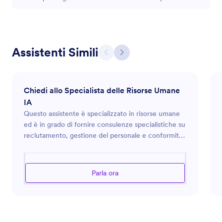
Assistenti Simili
Chiedi allo Specialista delle Risorse Umane
IA
Questo assistente è specializzato in risorse umane
ed è in grado di fornire consulenze specialistiche su
reclutamento, gestione del personale e conformità
HR. Offre soluzioni pratiche per migliorare la cultura
nel posto di lavoro e l'efficacia organizzativa. Che si
tratti di creare descrizioni di lavoro, sviluppare
Parla ora
programmi di formazione o affrontare
preoccupazioni relative alle relazioni con i
dipendenti, questo assistente garantisce che i
processi HR siano efficienti e in linea con le buone