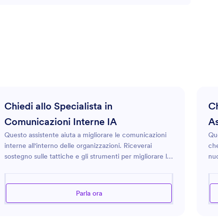
Chiedi allo Specialista in
Ch
Comunicazioni Interne IA
As
Questo assistente aiuta a migliorare le comunicazioni
Que
interne all'interno delle organizzazioni. Riceverai
che
sostegno sulle tattiche e gli strumenti per migliorare la
nuo
chiarezza dei messaggi, garantire una diffusione
sup
efficace delle informazioni e favorire una migliore
un'
collaborazione tra i team. Che si tratti di creare il
pro
Parla ora
promemoria interno perfetto, migliorare le strategie di
com
coinvolgimento dei dipendenti o sviluppare protocolli
pra