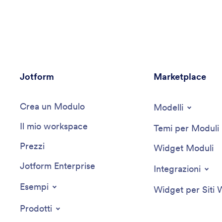
assistente garantisce che i processi HR siano efficienti
e in linea con le buone pratiche. È abile
nell'identificare opportunità per l'automazione del
flusso di lavoro e nel potenziare la produttività
all'interno dei dipartimenti HR.
Jotform
Marketplace
Crea un Modulo
Modelli
Il mio workspace
Temi per Moduli
Prezzi
Widget Moduli
Jotform Enterprise
Integrazioni
Esempi
Widget per Siti
Prodotti