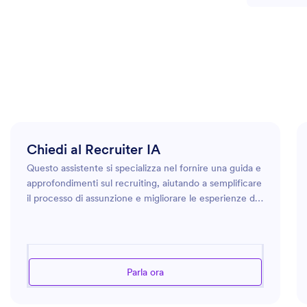
Chiedi al Recruiter IA
Questo assistente si specializza nel fornire una guida e
approfondimenti sul recruiting, aiutando a semplificare
il processo di assunzione e migliorare le esperienze dei
candidati. Offre consigli pratici sulla creazione di
annunci di lavoro efficaci, sullo screening dei candidati
e sul modo di condurre i colloqui. L'assistente può
anche aiutare a sviluppare strategie per trovare i
Parla ora
migliori talenti e migliorare la diversità all'interno dei
team. Che abbiate bisogno di aiuto con i processi di
onboarding o di comprendere le ultime tendenze del