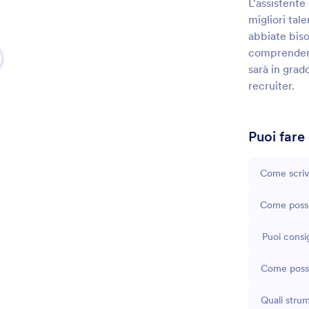
L'assistente
migliori tale
abbiate biso
comprendere
sarà in grad
recruiter.
Puoi fare
Come scrive
Come posso 
Puoi consig
Come posso 
Quali strum