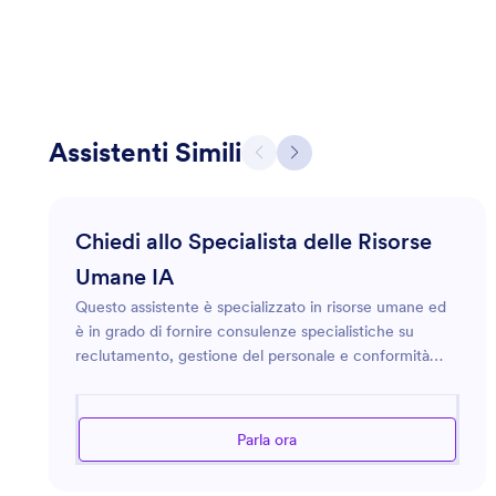
Assistenti Simili
Chiedi allo Specialista delle Risorse
Umane IA
Questo assistente è specializzato in risorse umane ed
è in grado di fornire consulenze specialistiche su
reclutamento, gestione del personale e conformità
HR. Offre soluzioni pratiche per migliorare la cultura
nel posto di lavoro e l'efficacia organizzativa. Che si
tratti di creare descrizioni di lavoro, sviluppare
Parla ora
programmi di formazione o affrontare preoccupazioni
relative alle relazioni con i dipendenti, questo