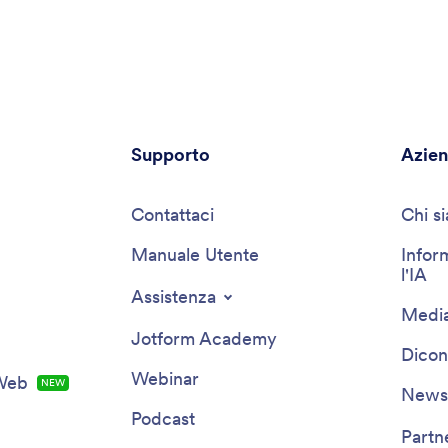
settore, questo assistente sarà in grado di supportare i
responsabili delle assunzioni e i recruiter.
Supporto
Azie
Contattaci
Chi s
Manuale Utente
Infor
l'IA
Assistenza
Media
Jotform Academy
Dicon
Webinar
 Web
NEW
Newsl
Podcast
Partn