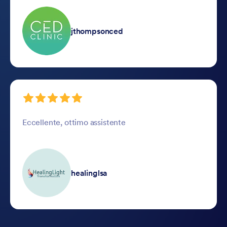
jthompsonced
Eccellente, ottimo assistente
healinglsa