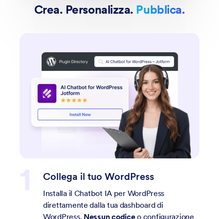
Crea. Personalizza.
Pubblica.
 tuo WordPress
Personalizza il 
atbot IA per WordPress
Personalizza il design
alla tua dashboard di
delle conversazioni p
ssun codice
o configurazione
Aggiungi domande fre