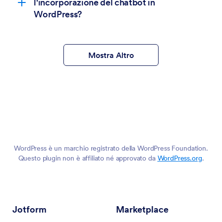
l'incorporazione del chatbot in
WordPress?
domande più complesse e specifiche per
l'azienda
Mostra Altro
WordPress è un marchio registrato della WordPress Foundation.
Questo plugin non è affiliato né approvato da
WordPress.org
.
Jotform
Marketplace